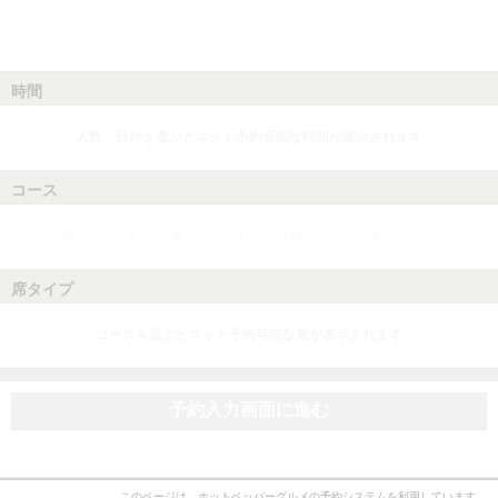
時間
人数、日付を選ぶとネット予約可能な時間が表示されます
コース
人数、日付、時間を選ぶとネット予約可能なコースが表示されます
席タイプ
コースを選ぶとネット予約可能な席が表示されます
予約入力画面に進む
このページは、ホットペッパーグルメの予約システムを利用しています。