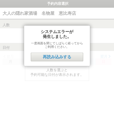
予約内容選択
大人の隠れ家酒場 名物屋 恵比寿店
人数
システムエラーが
発生しました。
一度画面を閉じてしばらく経ってから
ご利用ください。
日付
前月
翌月
再読み込みする
月
火
水
木
金
土
日
人数を選ぶと
予約可能な日付が表示されます。