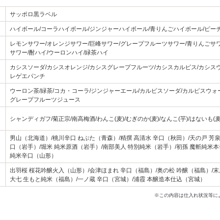
サッポロ黒ラベル
ハイボール/コーラハイボール/ジンジャーハイボール/青りんごハイボール/ピー
レモンサワー/オレンジサワー/巨峰サワー/グレープフルーツサワー/青りんごサワ
サワー/酎ハイ/ウーロンハイ/緑茶ハイ
カシスソーダ/カシスオレンジ/カシスグレープフルーツ/カシスカルピス/カシスウ
レゲエパンチ
ウーロン茶/緑茶/コカ・コーラ/ジンジャーエール/カルピスソーダ/カルピスウォ
グレープフルーツジュース
シャンディガフ/菊正宗/南高梅酒/わんこ(麦)/むぎのか(麦)/なんこ(芋)/はないも(麦
男山（北海道）/桃川辛口 ねぶた（青森）/精撰 高清水 辛口（秋田）/天の戸 芳
口（岩手）/堀米 純米原酒（岩手）/南部美人 特別純米（岩手）/初孫 魔斬純米本
純米辛口（山形）
出羽桜 桜花吟醸火入（山形）/会津ほまれ 辛口（福島）/奥の松 吟醸（福島）/末
大七 生もと純米（福島）/一ノ蔵 辛口（宮城）/浦霞 本醸造本仕込（宮城）
※この内容は仕入れ状況等に