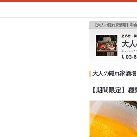
【大人の隠れ家酒場】和
恵比寿 個
大人
めいぶつや
03-
大人の隠れ家酒場
【期間限定】種類