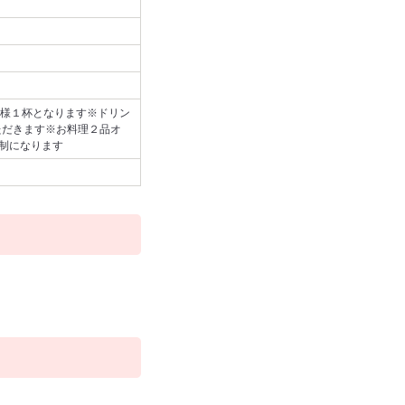
様１杯となります※ドリン
ただきます※お料理２品オ
間制になります