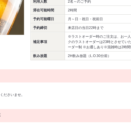
利用人数
2名～
のご予約
滞在可能時間
2時間
予約可能曜日
月～日・祝日・祝前日
予約締切
来店日の当日22時まで
※ラストオーダー時のご注文は、お一人
補足事項
クのラストオーダーは23時とさせてい
ーダー制 ※お通しあり※混雑時は2時
飲み放題
2H飲み放題（L.O.30分前）
くださいませ。
容