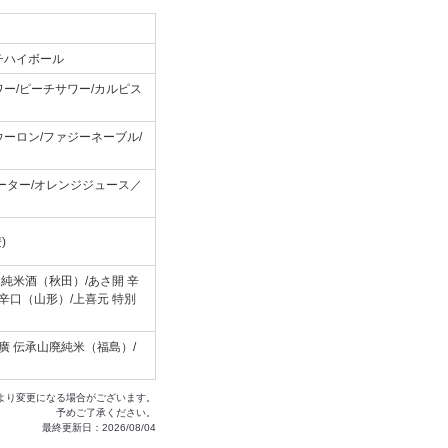
チハイボール
ー/ピーチサワー/カルピス
ーロン/ファジーネーブル/
ーター/オレンジジュース／
)
泉純米酒（秋田）/あさ開 辛
辛口（山形）/上喜元 特別
廣 伝承山廃純米（福島）/
より変更になる場合がございます。
予めご了承ください。
最終更新日：2026/08/04