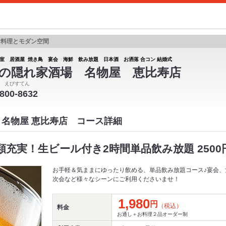
食料理とモダン空間
室 居酒屋 焼き鳥 宴会 海鮮 飲み放題 日本酒 お洒落 合コン 結婚式
の隠れ家酒場 名物屋 恵比寿店
 えびすてん
6800-8632
 名物屋 恵比寿店 コース詳細
充実！生ビール付き2時間単品飲み放題 2500円
お手軽＆気ままにゆったり飲める、単品飲み放題コース♪宴会、
次会など様々なシーンにご利用くださいませ！
1,980
円
（税込）
料金
お通し＋お料理２品オーダー制