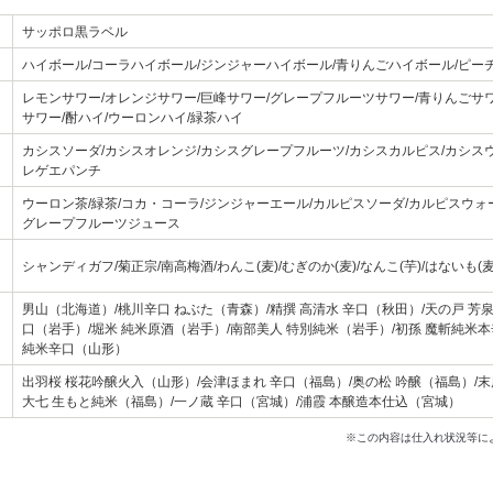
サッポロ黒ラベル
ハイボール/コーラハイボール/ジンジャーハイボール/青りんごハイボール/ピー
レモンサワー/オレンジサワー/巨峰サワー/グレープフルーツサワー/青りんごサワ
サワー/酎ハイ/ウーロンハイ/緑茶ハイ
カシスソーダ/カシスオレンジ/カシスグレープフルーツ/カシスカルピス/カシスウ
レゲエパンチ
ウーロン茶/緑茶/コカ・コーラ/ジンジャーエール/カルピスソーダ/カルピスウォ
グレープフルーツジュース
シャンディガフ/菊正宗/南高梅酒/わんこ(麦)/むぎのか(麦)/なんこ(芋)/はないも(麦
男山（北海道）/桃川辛口 ねぶた（青森）/精撰 高清水 辛口（秋田）/天の戸 芳
口（岩手）/堀米 純米原酒（岩手）/南部美人 特別純米（岩手）/初孫 魔斬純米本
純米辛口（山形）
出羽桜 桜花吟醸火入（山形）/会津ほまれ 辛口（福島）/奥の松 吟醸（福島）/末
大七 生もと純米（福島）/一ノ蔵 辛口（宮城）/浦霞 本醸造本仕込（宮城）
※この内容は仕入れ状況等に