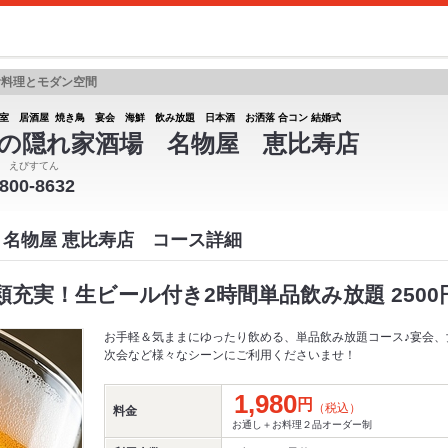
食料理とモダン空間
室 居酒屋 焼き鳥 宴会 海鮮 飲み放題 日本酒 お洒落 合コン 結婚式
の隠れ家酒場 名物屋 恵比寿店
 えびすてん
6800-8632
 名物屋 恵比寿店 コース詳細
充実！生ビール付き2時間単品飲み放題 2500円
お手軽＆気ままにゆったり飲める、単品飲み放題コース♪宴会、
次会など様々なシーンにご利用くださいませ！
1,980
円
（税込）
料金
お通し＋お料理２品オーダー制