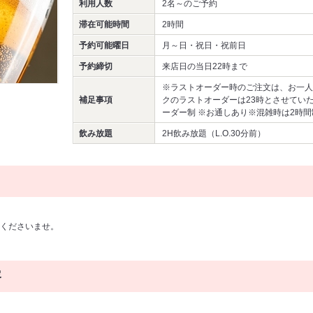
利用人数
2名～
のご予約
滞在可能時間
2時間
予約可能曜日
月～日・祝日・祝前日
予約締切
来店日の当日22時まで
※ラストオーダー時のご注文は、お一人
補足事項
クのラストオーダーは23時とさせてい
ーダー制 ※お通しあり※混雑時は2時
飲み放題
2H飲み放題（L.O.30分前）
くださいませ。
容