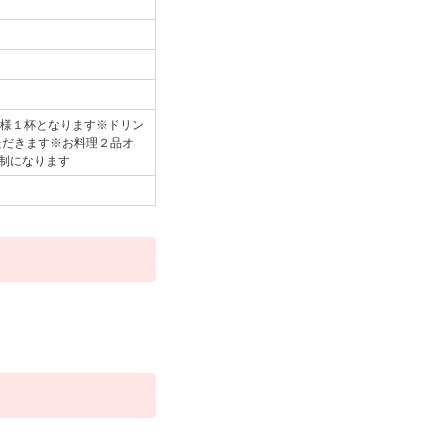
様１杯となります※ドリン
ただきます※お料理２品オ
間制になります