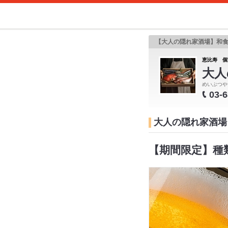
【大人の隠れ家酒場】和
恵比寿 個
大人
めいぶつや
03-
大人の隠れ家酒場
【期間限定】種類