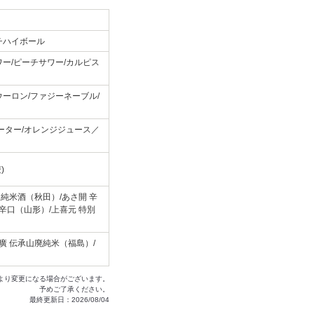
チハイボール
ー/ピーチサワー/カルピス
ーロン/ファジーネーブル/
ーター/オレンジジュース／
)
泉純米酒（秋田）/あさ開 辛
辛口（山形）/上喜元 特別
廣 伝承山廃純米（福島）/
より変更になる場合がございます。
予めご了承ください。
最終更新日：2026/08/04