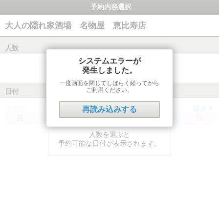
予約内容選択
大人の隠れ家酒場 名物屋 恵比寿店
人数
システムエラーが
発生しました。
一度画面を閉じてしばらく経ってから
ご利用ください。
日付
前月
翌月
再読み込みする
月
火
水
木
金
土
日
人数を選ぶと
予約可能な日付が表示されます。