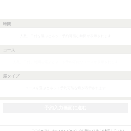
時間
人数、日付を選ぶとネット予約可能な時間が表示されます
コース
人数、日付、時間を選ぶとネット予約可能なコースが表示されます
席タイプ
コースを選ぶとネット予約可能な席が表示されます
予約入力画面に進む
このページは、ホットペッパーグルメの予約システムを利用しています。