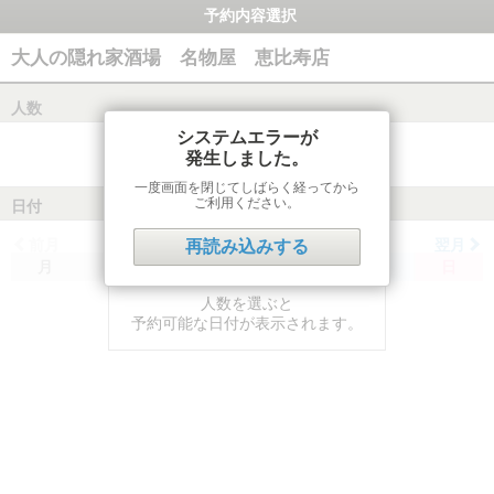
予約内容選択
大人の隠れ家酒場 名物屋 恵比寿店
人数
システムエラーが
発生しました。
一度画面を閉じてしばらく経ってから
ご利用ください。
日付
前月
翌月
再読み込みする
月
火
水
木
金
土
日
人数を選ぶと
予約可能な日付が表示されます。