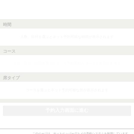
時間
人数、日付を選ぶとネット予約可能な時間が表示されます
コース
人数、日付、時間を選ぶとネット予約可能なコースが表示されます
席タイプ
コースを選ぶとネット予約可能な席が表示されます
予約入力画面に進む
このページは、ホットペッパーグルメの予約システムを利用しています。