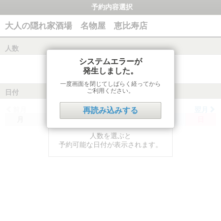
予約内容選択
大人の隠れ家酒場 名物屋 恵比寿店
人数
システムエラーが
発生しました。
一度画面を閉じてしばらく経ってから
ご利用ください。
日付
前月
翌月
再読み込みする
月
火
水
木
金
土
日
人数を選ぶと
予約可能な日付が表示されます。