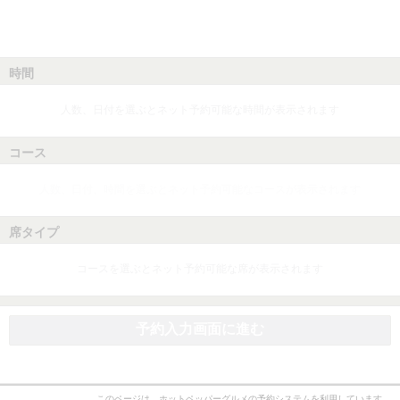
時間
人数、日付を選ぶとネット予約可能な時間が表示されます
コース
人数、日付、時間を選ぶとネット予約可能なコースが表示されます
席タイプ
コースを選ぶとネット予約可能な席が表示されます
予約入力画面に進む
このページは、ホットペッパーグルメの予約システムを利用しています。