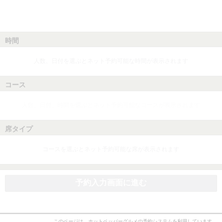
時間
人数、日付を選ぶとネット予約可能な時間が表示されます
コース
人数、日付、時間を選ぶとネット予約可能なコースが表示されます
席タイプ
コースを選ぶとネット予約可能な席が表示されます
予約入力画面に進む
このページは、ホットペッパーグルメの予約システムを利用しています。