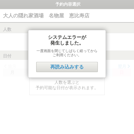
予約内容選択
大人の隠れ家酒場 名物屋 恵比寿店
人数
システムエラーが
発生しました。
一度画面を閉じてしばらく経ってから
ご利用ください。
日付
前月
翌月
再読み込みする
月
火
水
木
金
土
日
人数を選ぶと
予約可能な日付が表示されます。