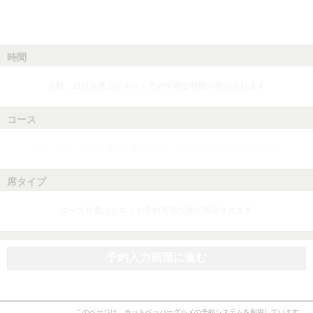
時間
人数、日付を選ぶとネット予約可能な時間が表示されます
コース
人数、日付、時間を選ぶとネット予約可能なコースが表示されます
席タイプ
コースを選ぶとネット予約可能な席が表示されます
予約入力画面に進む
このページは、ホットペッパーグルメの予約システムを利用しています。