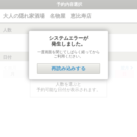
予約内容選択
大人の隠れ家酒場 名物屋 恵比寿店
人数
システムエラーが
発生しました。
一度画面を閉じてしばらく経ってから
ご利用ください。
日付
前月
翌月
再読み込みする
月
火
水
木
金
土
日
人数を選ぶと
予約可能な日付が表示されます。