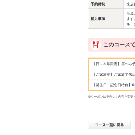
予約締切
来店
※金
補足事項
ます
ル：
このコース
【日～木曜限定】席のみ予
【ご家族割】ご家族で来店
【誕生日・記念日特典】6
※クーポンは予告なく内容を変更