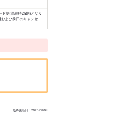
ド制(混雑時2h制)となり
日および前日のキャンセ
最終更新日：2026/08/04