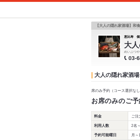
【大人の隠れ家酒場】和
恵比寿 個
大人
めいぶつや
03-
大人の隠れ家酒場
席のみ予約（コース選択なし
お席のみのご予
料金
ご注
利用人数
2名
予約可能曜日
月～