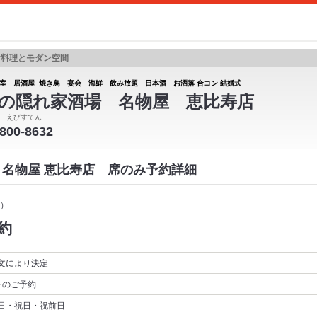
食料理とモダン空間
室 居酒屋 焼き鳥 宴会 海鮮 飲み放題 日本酒 お洒落 合コン 結婚式
の隠れ家酒場 名物屋 恵比寿店
 えびすてん
6800-8632
 名物屋 恵比寿店 席のみ予約詳細
）
約
文により決定
～
のご予約
日・祝日・祝前日