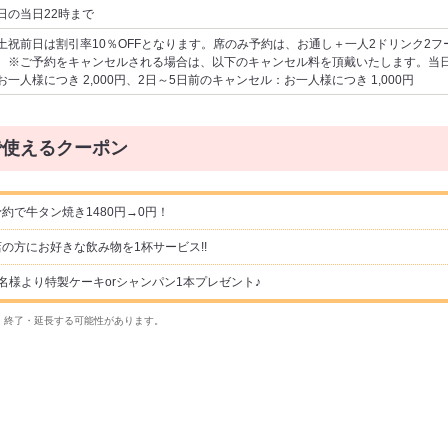
日の当日22時まで
土祝前日は割引率10％OFFとなります。席のみ予約は、お通し＋一人2ドリンク2フー
。※ご予約をキャンセルされる場合は、以下のキャンセル料を頂戴いたします。当
お一人様につき 2,000円、2日～5日前のキャンセル：お一人様につき 1,000円
で使えるクーポン
約で牛タン焼き1480円→0円！
の方にお好きな飲み物を1杯サービス!!
名様より特製ケーキorシャンパン1本プレゼント♪
・終了・延長する可能性があります。