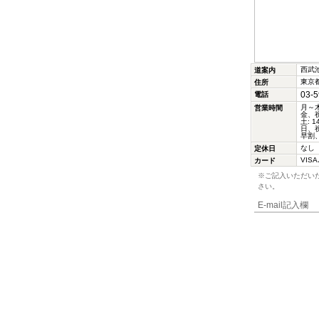
西武
道案内
東京都
住所
03-5
電話
月～木:
営業時間
金、祝
土: 1
日、祝日
早割
なし
定休日
VIS
カード
※ご記入いただい
さい。
E-mail記入欄