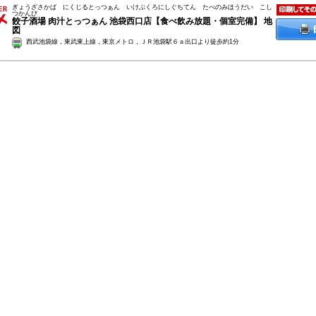
ぎょうざさかば にくじるとっつぁん いけぶくろにしぐちてん たべのみほうだい こし
つかんび
餃子酒場 肉汁とっつぁん 池袋西口店【食べ飲み放題・個室完備】
地
図
西武池袋線，東武東上線，東京メトロ，ＪＲ池袋駅６ａ出口より徒歩約1分