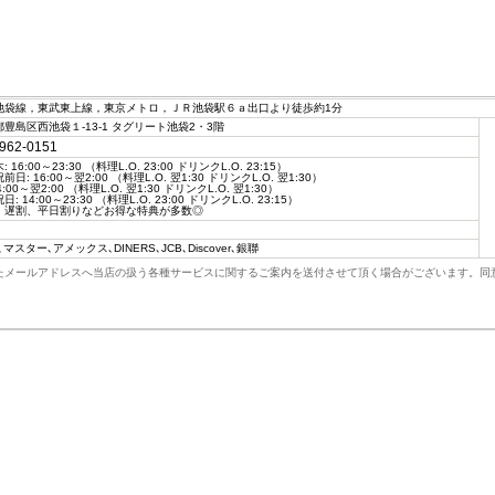
池袋線，東武東上線，東京メトロ，ＪＲ池袋駅６ａ出口より徒歩約1分
豊島区西池袋１-13-1 タグリート池袋2・3階
962-0151
 16:00～23:30 （料理L.O. 23:00 ドリンクL.O. 23:15）
前日: 16:00～翌2:00 （料理L.O. 翌1:30 ドリンクL.O. 翌1:30）
4:00～翌2:00 （料理L.O. 翌1:30 ドリンクL.O. 翌1:30）
: 14:00～23:30 （料理L.O. 23:00 ドリンクL.O. 23:15）
、遅割、平日割りなどお得な特典が多数◎
A､マスター､アメックス､DINERS､JCB､Discover､銀聯
たメールアドレスへ当店の扱う各種サービスに関するご案内を送付させて頂く場合がございます。同