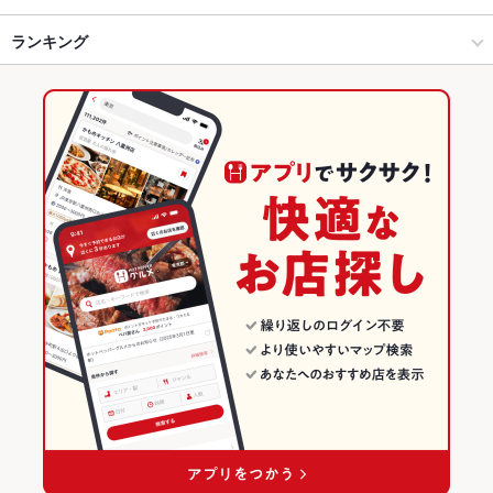
北九州（小倉・門司） × 和風
小倉・平和通駅・魚町銀天街 × 和風
ランキング
卵焼き
からあげ
お茶漬け
馬刺し
塩辛
しゃぶしゃぶ
焼きそば
炭火焼き鳥
つくね
地鶏
もつ鍋
ちゃんこ鍋
餃子
炭火焼
小倉駅 × 居酒屋
小倉・平和通駅・魚町銀天街 × 和食
福岡のグルメランキング
デザート
肉寿司
小倉駅 × 和風
小倉・平和通駅・魚町銀天街 × 焼き鳥・鶏料理
福岡の居酒屋ランキング
和食
福岡
北九州（小倉・門司）のグルメランキング
焼き鳥・鶏料理
福岡 × 居酒屋
北九州（小倉・門司）の居酒屋ランキング
北九州（小倉・門司） × 和食
福岡 × 和風
小倉・平和通駅・魚町銀天街のグルメランキング
北九州（小倉・門司） × 焼き鳥・鶏料理
福岡 × 和食
小倉・平和通駅・魚町銀天街の居酒屋ランキング
小倉駅 × 和食
福岡 × 焼き鳥・鶏料理
小倉駅 × 焼き鳥・鶏料理