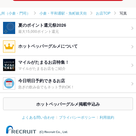
九州（小倉・門司）
小倉・平和通駅・魚町銀天街
お店TOP
写真
夏のポイント還元祭2026
最大15,000ポイント還元
ホットペッパーグルメについて
マイルがたまるお店特集！
マイルがたまるお店をご紹介
今日明日予約できるお店
急ぎの飲み会でもネット予約OK！
ホットペッパーグルメ掲載申込み
よくある問い合わせ
プライバシーポリシー
利用規約
(C) Recruit Co., Ltd.