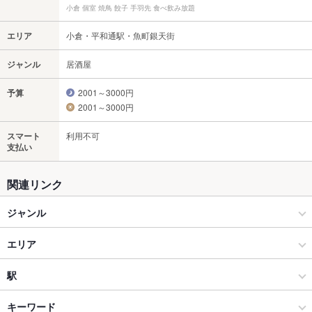
小倉 個室 焼鳥 餃子 手羽先 食べ飲み放題
エリア
小倉・平和通駅・魚町銀天街
ジャンル
居酒屋
予算
2001～3000円
2001～3000円
スマート
利用不可
支払い
関連リンク
ジャンル
居酒屋
エリア
和風
小倉・平和通駅・魚町銀天街
駅
北九州（小倉・門司） × 居酒屋
小倉・平和通駅・魚町銀天街 × 居酒屋
小倉駅
キーワード