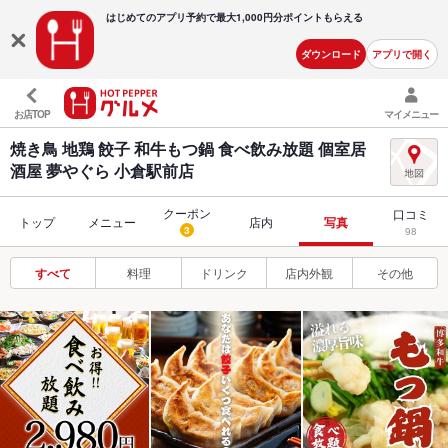
はじめてのアプリ予約で最大
1,000円分ポイントもらえる
ダウンロード
アプリで開く
お店TOP
マイメニュー
焼き鳥 地鶏 餃子 和牛もつ鍋 食べ飲み放題 個室居
酒屋 夢やぐら 小倉駅前店
クーポン
口コミ
トップ
メニュー
店内
写真
3
98
すべて
料理
ドリンク
店内外観
その他