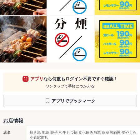
アプリ
なら何度もログイン不要ですぐ確認！
ワンタップで手軽につかえる
アプリでブックマーク
お店情報
店名
焼き鳥 地鶏 餃子 和牛もつ鍋 食べ飲み放題 個室居酒屋 夢やぐら
小倉駅前店