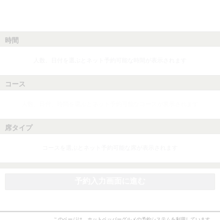
時間
人数、日付を選ぶとネット予約可能な時間が表示されます
コース
人数、日付、時間を選ぶとネット予約可能なコースが表示されます
席タイプ
コースを選ぶとネット予約可能な席が表示されます
予約入力画面に進む
このページは、ホットペッパーグルメの予約システムを利用しています。