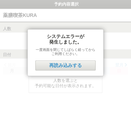
予約内容選択
薬膳喫茶KURA
人数
システムエラーが
発生しました。
一度画面を閉じてしばらく経ってから
ご利用ください。
日付
前月
翌月
再読み込みする
月
火
水
木
金
土
日
人数を選ぶと
予約可能な日付が表示されます。