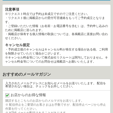
注意事項
※リクエスト時点では予約は未成立ですのでご注意ください。
・リクエスト後に掲載店からの受付可否連絡をもってご予約成立となりま
す。
・ご登録いただいた情報（お名前・お電話番号を含む）は、予約申し込みの
ために掲載店に送られます。
・掲載店が保有する個人情報の取扱については、各掲載店に直接お問い合わ
せください。
キャンセル規定
・予約成立後のキャンセルはキャンセル料が発生する場合がある他、ご利用
を制限させていただく場合がございます。
※キャンセル料金等について株式会社リクルートは関与しておりません。キ
ャンセル料金等についてのお問合せは掲載店へお願いいたします。
おすすめのメールマガジン
 入力されたメールアドレスにお知らせメールをお送りいたします。 配信を
希望されない場合は、チェックをお外しください。 
お店からのお得な情報
 購読するとこちらのお店からのメルマガをお送りします。
 ※ 配信停止をご要望のお客さまはお手数ですが、配信停止ページから停止
作業を行ってください。
 ※ HTMLメールが配信されることがあります。