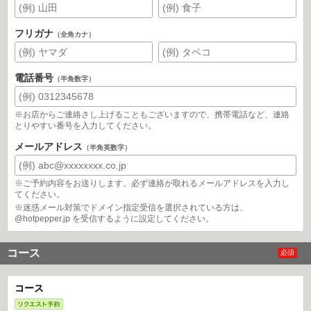
フリガナ
（全角カナ）
電話番号
（半角数字）
※お店からご連絡さし上げることもございますので、携帯電話など、連絡
とりやすい番号を入力してください。
メールアドレス
（半角英数字）
※ご予約内容をお送りします。必ず連絡が取れるメールアドレスを入力し
てください。
※迷惑メール対策でドメイン指定受信を選択されている方は、
@hotpepper.jp を受信するように設定してください。
コース
必須
コース