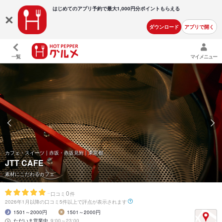
はじめてのアプリ予約で最大
1,000円分ポイントもらえる
ダウンロード
アプリで開く
一覧
マイメニュー
カフェ・スイーツ | 赤坂・赤坂見附 | 東京都
JTT CAFE
素材にこだわるカフェ
-
0
口コミ
件
2026年1月以降の口コミ5件以上で評点が表示されます
1501～2000円
1501～2000円
ただいま営業中
9:00～23:00