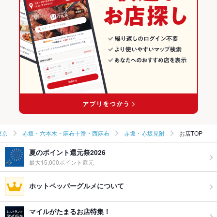
その他設備
－
その他
飲み放題
なし ：要予約
食べ放題
なし
お子様連れ
お子様連れ歓迎
ウェディン
－
グパーティ
ー二次会
備考
－
東京
赤坂・六本木・麻布十番・西麻布
赤坂・赤坂見附
お店TOP
夏のポイント還元祭2026
最大15,000ポイント還元
ホットペッパーグルメについて
マイルがたまるお店特集！