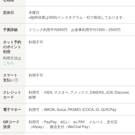
せ時間
定休日
木曜日
※臨時休業はSNS(インスタグラム・X)で発信しております。
予算詳細
ドリンク利用平均650円 お食事利用平均1500～2500円
ネット予約
利用不可
のポイント
利用
利用方法は
こちら
スマート
利用不可
支払い
クレジット
利用可 ：VISA､マスター､アメックス､DINERS､JCB､Discover､
カード
銀聯
電子マネー
利用可 ：WAON､Suica､PASMO､ICOCA､iD､QUICPay
QRコード
利用可 ：PayPay、d払い、au PAY、メルペイ、支付宝
決済
（Alipay）、微信支付（WeChat Pay）