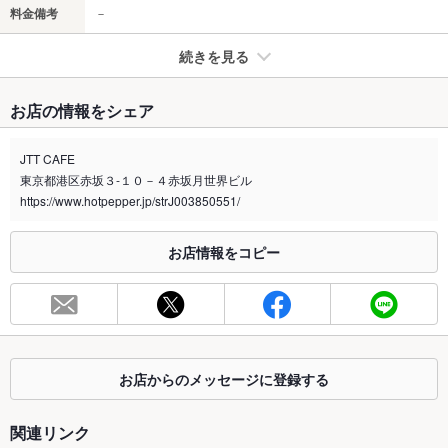
料金備考
－
続きを見る
たばこ
お店の情報をシェア
禁煙・喫煙
全席禁煙
JTT CAFE
喫煙専用室
なし
東京都港区赤坂３‐１０－４赤坂月世界ビル
https://www.hotpepper.jp/strJ003850551/
※2020年4月1日～受動喫煙対策に関する法律が施行されています。正しい情報はお店へお問い
合わせください。
お店情報をコピー
お席
総席数
54席
最大宴会収
－
容人数
お店からのメッセージに登録する
個室
なし
座敷
なし
関連リンク