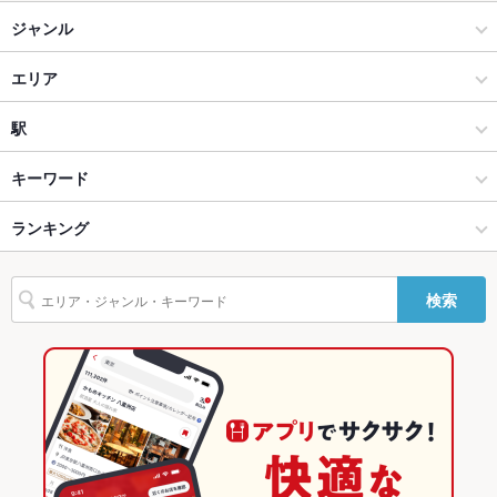
掘りごたつ
なし
ジャンル
カウンター
なし
カフェ・スイーツ
エリア
ソファー
なし
カフェ
赤坂・赤坂見附
駅
テラス席
なし
赤坂・六本木・麻布十番・西麻布 × カフェ・スイーツ
赤坂・赤坂見附 × カフェ・スイーツ
赤坂駅
キーワード
貸切
貸切不可
赤坂・六本木・麻布十番・西麻布 × カフェ
赤坂・赤坂見附 × カフェ
赤坂見附駅
ランキング
ローストビーフ
設備
赤坂見附駅 × カフェ・スイーツ
東京
永田町駅
東京のグルメランキング
Wi-Fi
あり
検索
赤坂見附駅 × カフェ
東京 × カフェ・スイーツ
東京のカフェ・スイーツランキング
バリアフリ
なし
ー
東京 × カフェ
赤坂・六本木・麻布十番・西麻布のグルメランキング
駐車場
なし ：近隣に駐車場有り
赤坂・六本木・麻布十番・西麻布のカフェ・スイーツランキング
英語メニュ
あり
ー
赤坂・赤坂見附のグルメランキング