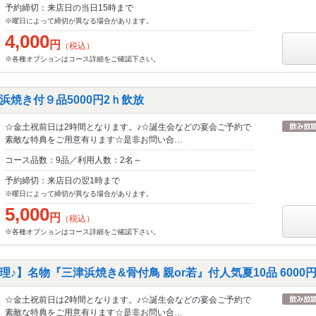
予約締切：来店日の当日15時まで
※曜日によって締切が異なる場合があります。
4,000
円
（税込）
※各種オプションはコース詳細をご確認下さい。
浜焼き付９品5000円2ｈ飲放
☆金土祝前日は2時間となります。♪☆誕生会などの宴会ご予約で
素敵な特典をご用意有ります☆是非お問い合…
コース品数：9品／利用人数：2名～
予約締切：来店日の翌1時まで
※曜日によって締切が異なる場合があります。
5,000
円
（税込）
※各種オプションはコース詳細をご確認下さい。
♪】名物『三津浜焼き&骨付鳥 親or若』付人気夏10品 6000円
☆金土祝前日は2時間となります。♪☆誕生会などの宴会ご予約で
素敵な特典をご用意有ります☆是非お問い合…