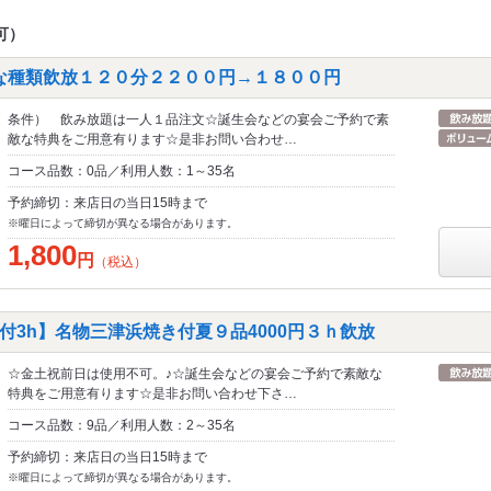
可）
な種類飲放１２０分２２００円→１８００円
条件） 飲み放題は一人１品注文☆誕生会などの宴会ご予約で素
敵な特典をご用意有ります☆是非お問い合わせ…
コース品数：0品／利用人数：1～35名
予約締切：来店日の当日15時まで
※曜日によって締切が異なる場合があります。
1,800
円
（税込）
付3h】名物三津浜焼き付夏９品4000円３ｈ飲放
☆金土祝前日は使用不可。♪☆誕生会などの宴会ご予約で素敵な
特典をご用意有ります☆是非お問い合わせ下さ…
コース品数：9品／利用人数：2～35名
予約締切：来店日の当日15時まで
※曜日によって締切が異なる場合があります。