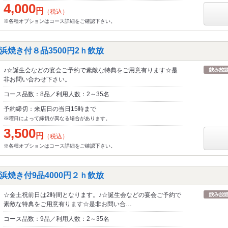
4,000
円
（税込）
※各種オプションはコース詳細をご確認下さい。
浜焼き付８品3500円2ｈ飲放
♪☆誕生会などの宴会ご予約で素敵な特典をご用意有ります☆是
非お問い合わせ下さい。
コース品数：8品／利用人数：2～35名
予約締切：来店日の当日15時まで
※曜日によって締切が異なる場合があります。
3,500
円
（税込）
※各種オプションはコース詳細をご確認下さい。
浜焼き付9品4000円２ｈ飲放
☆金土祝前日は2時間となります。♪☆誕生会などの宴会ご予約で
素敵な特典をご用意有ります☆是非お問い合…
コース品数：9品／利用人数：2～35名