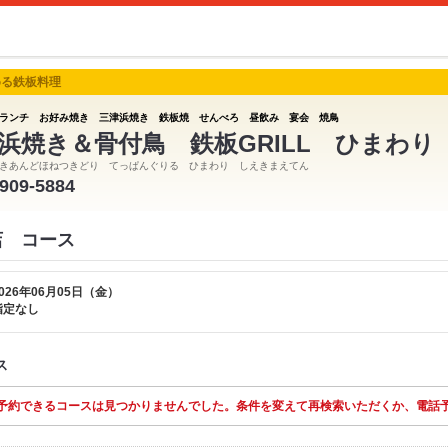
める鉄板料理
ランチ お好み焼き 三津浜焼き 鉄板焼 せんべろ 昼飲み 宴会 焼鳥
浜焼き＆骨付鳥 鉄板GRILL ひまわり
きあんどほねつきどり てっぱんぐりる ひまわり しえきまえてん
-909-5884
店 コース
026年06月05日（金）
指定なし
ス
予約できるコースは見つかりませんでした。条件を変えて再検索いただくか、電話