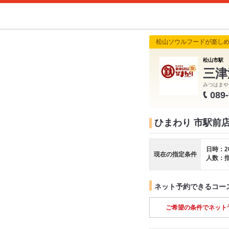
松山ソウルフードが楽し
松山市駅 
三津
みつはまや
089
ひまわり 市駅前
日時：2
現在の指定条件
人数：
ネット予約できるコー
ご希望の条件でネット