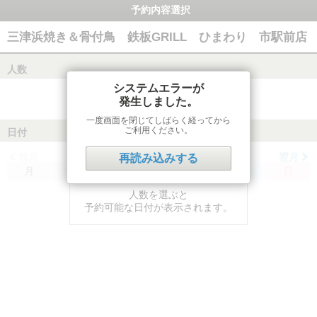
予約内容選択
三津浜焼き＆骨付鳥 鉄板GRILL ひまわり 市駅前店
人数
システムエラーが
発生しました。
一度画面を閉じてしばらく経ってから
ご利用ください。
日付
前月
翌月
再読み込みする
月
火
水
木
金
土
日
人数を選ぶと
予約可能な日付が表示されます。