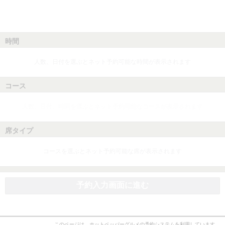
時間
人数、日付を選ぶとネット予約可能な時間が表示されます
コース
人数、日付、時間を選ぶとネット予約可能なコースが表示されます
席タイプ
コースを選ぶとネット予約可能な席が表示されます
予約入力画面に進む
このページは、ホットペッパーグルメの予約システムを利用しています。