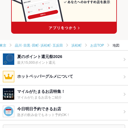
東京
品川･目黒･田町･浜松町･五反田
浜松町
お店TOP
地図
夏のポイント還元祭2026
最大15,000ポイント還元
ホットペッパーグルメについて
マイルがたまるお店特集！
マイルがたまるお店をご紹介
今日明日予約できるお店
急ぎの飲み会でもネット予約OK！