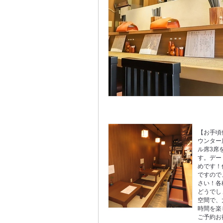
【お手頃
ウンター
ル席3席
す。デー
めです！
ですので
さい！各
どうでし
空間で、
時間を楽
ご予約お