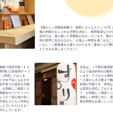
【懐かしい雰囲気満載で、昭和にタイムスリップ◎】
風の内観がおしゃれな空間を演出し、昭和歌謡などが
店内では、落ち着いた雰囲気が広がっています。懐か
和の歌声に包まれながら、心地よい時間を過ごせるこ
いなし！ご家族連れも盛り上がります！宴会にも◎贅
とときをお楽しみください♪
価格で貸切可能！】カ
当店は、ＪＲ西日暮里
席9席と2名様用テーブ
口より徒歩約8分の場所
をご用意しておりま
います。アクセスも便
トや女子会にもおすす
一人様から大人数まで
低予算での貸切も可能
利用が可能です。特別
、お気軽にご相談くだ
は貸切も対応しており
種宴会やパーティーに
で、お気軽にご相談く
ょうか？居心地の良い
美味しい料理と共に、
大切な人たちと特別な
残る時間をお過ごしく
しんでいただけます♪
待ちしています!