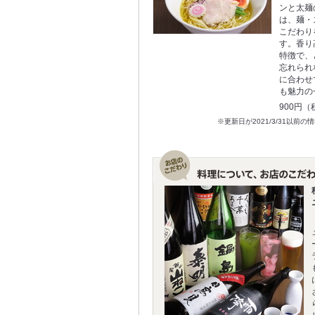
ンと太麺
は、麺・
こだわり
す。香り
特徴で、
忘れられ
に合わせ
も魅力の
900円（
※更新日が2021/3/31