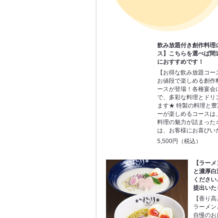
飲み放題付き創作料理
ス】こちらを選べば間
におすすめです！
【お得な飲み放題コー
お値段で楽しめる創作
ースが登場！各種宴会
で、多彩な料理とドリ
ます★ 特製の料理と
ーが楽しめるコースは
料理の魅力が詰まった
は、お客様にお喜びい
5,500円（税込）
【ラーメ
と濃厚白
ください
提出いた
【香り高
ラーメン
自慢のお