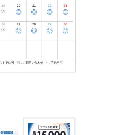
19
20
21
22
23
休
◎
◎
◎
◎
26
27
28
29
30
休
◎
◎
◎
◎
スト予約可
TEL
：要問い合わせ
×
：予約不可