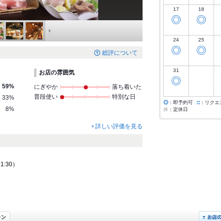
17
18
◎
◎
24
25
◎
◎
総評について
31
お店の雰囲気
◎
59%
にぎやか
落ち着いた
普段使い
特別な日
33%
◎
：即予約可
□
：リクエ
8%
休
：定休日
詳しい評価を見る
21:30）