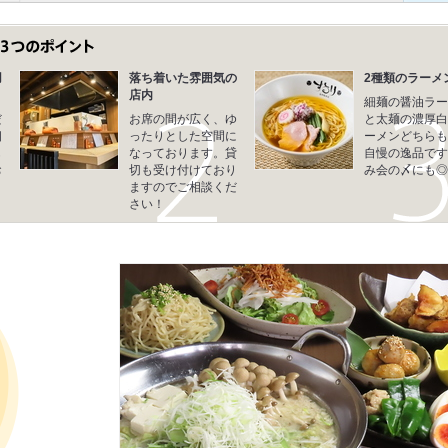
用
落ち着いた雰囲気の
2種類のラーメ
店内
細麺の醤油ラー
だ
お席の間が広く、ゆ
と太麺の濃厚白
相
ったりとした空間に
ーメンどちらも
も
なっております。貸
自慢の逸品です
お
切も受け付けており
み会の〆にも◎
ますのでご相談くだ
さい！