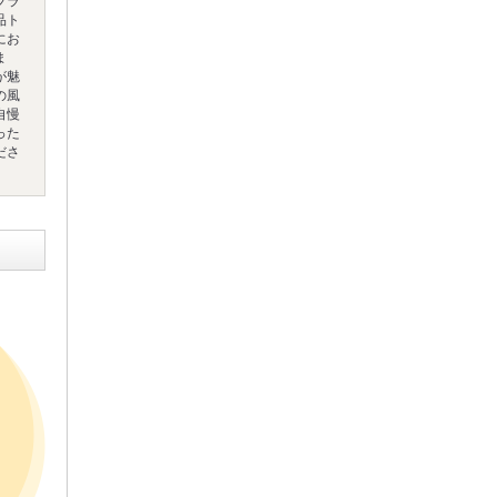
ブラ
品ト
にお
ま
が魅
の風
自慢
った
ださ