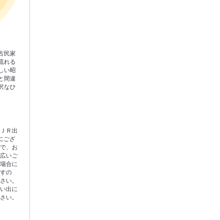
古民家
流れる
しい昭
と間違
沢なひ
駅ＪＲ出
にござ
利で、お
幅広いご
な場合に
ますの
ださい。
思い出に
ださい。