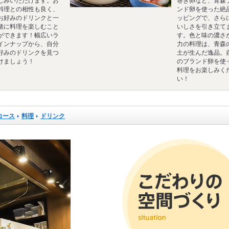
しみいただけます。お
巻き卵など、青森
料理との相性も良く、
ンド卵を使った絶
お好みのドリンクと一
ッピングで、さら
緒に料理を楽しむこと
いしさを引き立て
ができます！幅広いラ
す。色と味の濃さ
インナップから、自分
力の料理は、青森
好みのドリンクを見つ
土が生んだ逸品。
けましょう！
のブランド卵を使
料理をお楽しみく
い！
コース
料理
ドリンク