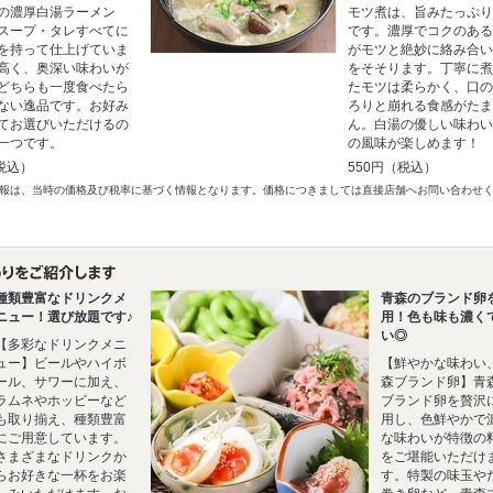
の濃厚白湯ラーメン
モツ煮は、旨みたっぷ
スープ・タレすべてに
です。濃厚でコクのあ
を持って仕上げていま
がモツと絶妙に絡み合
高く、奥深い味わいが
をそそります。丁寧に
どちらも一度食べたら
たモツは柔らかく、口
ない逸品です。お好み
ろりと崩れる食感がた
てお選びいただけるの
ん。白湯の優しい味わ
一つです。
の風味が楽しめます！
税込）
550円（税込）
以前の情報は、当時の価格及び税率に基づく情報となります。価格につきましては直接店舗へお問い合わせ
種類豊富なドリンクメ
青森のブランド卵
ニュー！選び放題です♪
用！色も味も濃く
い◎
【多彩なドリンクメニ
ュー】ビールやハイボ
【鮮やかな味わい
ール、サワーに加え、
森ブランド卵】青
ラムネやホッピーなど
ブランド卵を贅沢
も取り揃え、種類豊富
用し、色鮮やかで
にご用意しています。
な味わいが特徴の
さまざまなドリンクか
をご堪能いただけ
らお好きな一杯をお楽
す。特製の味玉や