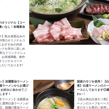
のオリジナル【コー
違いなし！各種宴会
ス】飲み放題込みの
料理のオリジナルコ
におすすめの内容
ンクを存分に楽しめ
豊富なドリンクメニュ
、お得感満載。創作
オリジナルコース
ただいております!
ン】淡麗醤油ラーメン
国産のモツを使用！【
湯ラーメンからお選び
煮】白湯ラーメンのス
♪お好みに合わせてご
ースにしております◎
します！
わい！
きラーメン】淡麗醤油
【旨み満点白湯モツ煮
と濃厚白湯ラーメンが
ーメンのスープをベー
店。細麺の醤油ラーメ
産のモツを贅沢に使用