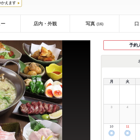
つかえます
ュー
店内・外観
写真
口
(16)
予約
月
火
3
4
10
11
◎
◎