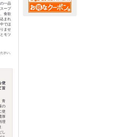
りの一品
るスープ
い、食欲
煮込まれ
の中でほ
まりませ
いとモツ
ください。
を使
て旨
、青
森の
に使
濃厚
料理
ま
だし