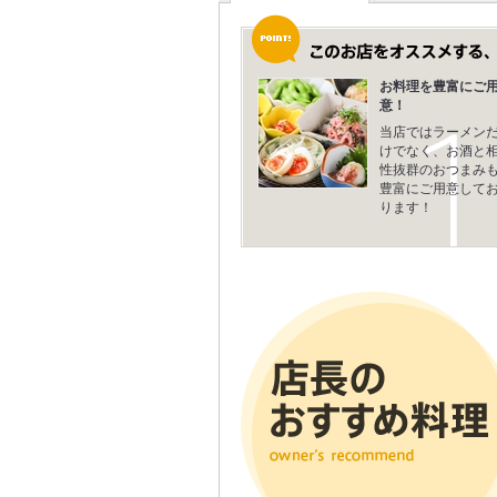
お料理を豊富にご
意！
当店ではラーメン
けでなく、お酒と
性抜群のおつまみ
豊富にご用意して
ります！