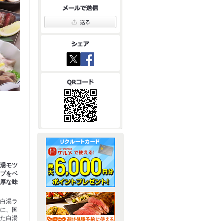
白湯モツ
ープをベ
濃厚な味
】白湯ラ
スに、国
した白湯