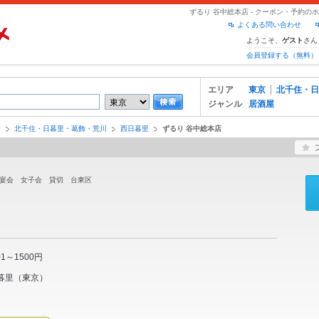
ずるり 谷中総本店 - クーポン・予約の
よくある問い合わせ
ようこそ、
さん
ゲスト
会員登録する（無料）
エリア
東京
北千住・日
ジャンル
居酒屋
京
北千住・日暮里・葛飾・荒川
西日暮里
ずるり 谷中総本店
 宴会 女子会 貸切 台東区
01～1500円
暮里
（
東京
）