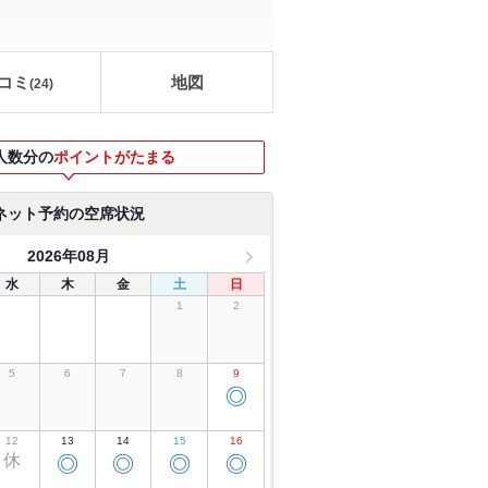
コミ
地図
(
24
)
人数分の
ポイントがたまる
ネット予約の空席状況
2026年08月
水
木
金
土
日
1
2
5
6
7
8
9
◎
12
13
14
15
16
休
◎
◎
◎
◎