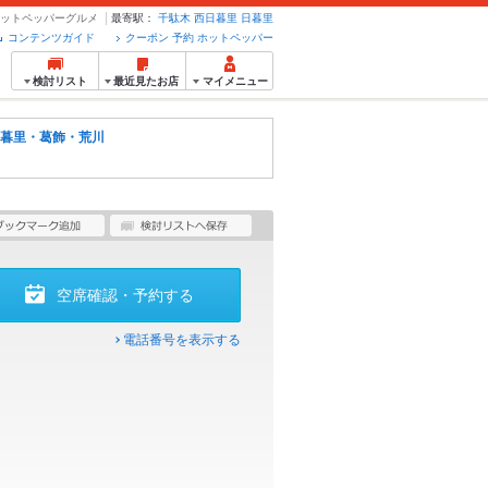
ホットペッパーグルメ
最寄駅：
千駄木
西日暮里
日暮里
コンテンツガイド
クーポン 予約 ホットペッパー
検討リスト
最近見たお店
マイメニュー
暮里・葛飾・荒川
空席確認・予約する
電話番号を表示する