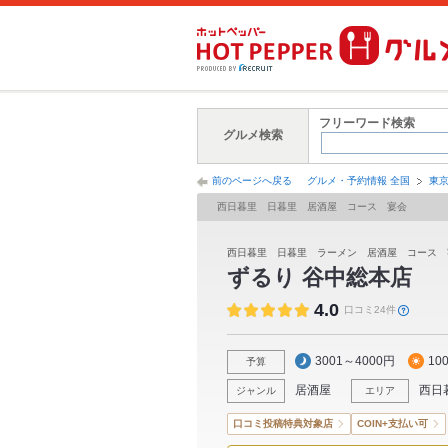
フリーワード検索
グルメ検索
前のページへ戻る
グルメ・予約情報 全国
東
西日暮里 日暮里 居酒屋 コース 宴会
西日暮里 日暮里 ラーメン 居酒屋 コース
ずるり 谷中総本店
4.0
口コミ24件
3001～4000円
10
予算
居酒屋
西日
ジャンル
エリア
口コミ投稿特典対象店
COIN+支払い可