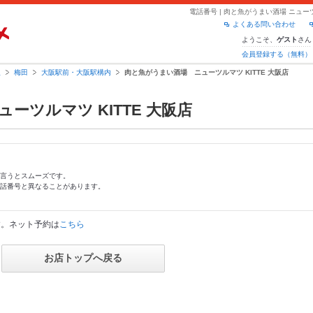
電話番号 | 肉と魚がうまい酒場 ニューツ
よくある問い合わせ
ようこそ、
さん
ゲスト
会員登録する（無料）
阪
梅田
大阪駅前・大阪駅構内
肉と魚がうまい酒場 ニューツルマツ KITTE 大阪店
ーツルマツ KITTE 大阪店
言うとスムーズです。
話番号と異なることがあります。
す。ネット予約は
こちら
お店トップへ戻る