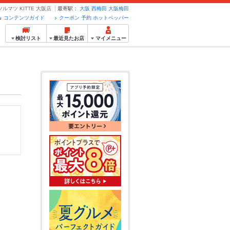
ルマツ KITTE 大阪店
最寄駅：
大阪
西梅田
大阪梅田
コンテンツガイド
クーポン 予約 ホットペッパー
検討リスト
最近見たお店
マイメニュー