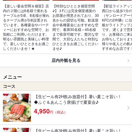
【楽しい宴会空間＆個室】店
【特別なひととき個室空間
【駅近ライトアッ
内の２階には6名様で座れる
♪】３Fには完全個室感覚の
西口から徒歩1分
テーブルが3卓、8名様が座れ
お部屋が用意されており、30
（サンロードアー
るテーブル席が3卓設置され
名からの貸切も可能。歓送迎
KFCの2件隣）に
ています。各種宴会やパーテ
会や各種宴会におすすめな空
板がライトアップ
ィーにおすすめな空間で、お
間で、着席30名様～45名様
です。遅くまで営
気軽にご利用いただけます。
まで収容可能です。贅沢な空
り、お客様のご来
明るい雰囲気と美味しい料理
間で、大切な人たちと特別な
お待ちしておりま
で、楽しいひとときをお過ご
ひとときをお過ごしください
帰りや友人との飲
しくださいませ！★
ませ♪
すすめなお店です
店内外観を見る
メニュー
コース
【生ビール有2H飲み放題付】暑い夏こそ旨い！
◆ふぐ＆あんこう唐揚げで夏宴会♪
4,950
円（税込）
【生ビール有3H飲み放題付】暑い夏こそ旨い！