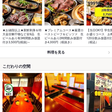
★お値段以上★新鮮刺身＆特
★プレミアムコース★厳選ロ
【当日OK!!】学
大金目鯛干物など全9品　生
ーストビーフ＆ピッツァ　生
か盛りコース　お
ビールあり有3時間飲み放題
ビールあり2時間飲み放題付
120分飲み放題付2,
付き3,500円(税抜)～
き4,000円（税抜き）
（税込）
料理を見る
こだわりの空間