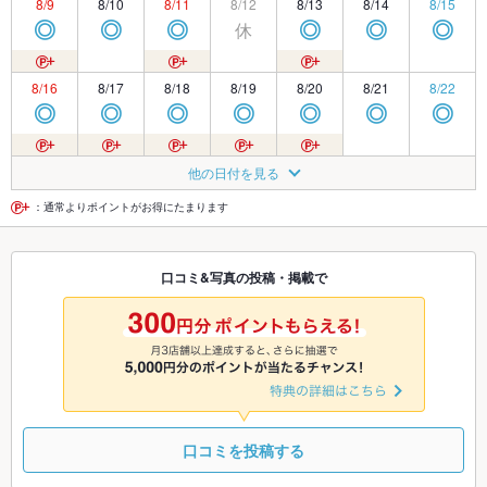
8/9
8/10
8/11
8/12
8/13
8/14
8/15
休
◎
◎
◎
◎
◎
◎
8/16
8/17
8/18
8/19
8/20
8/21
8/22
◎
◎
◎
◎
◎
◎
◎
8/23
8/24
8/25
8/26
8/27
8/28
8/29
他の日付を見る
休
◎
◎
◎
◎
◎
◎
：通常よりポイントがお得にたまります
8/30
8/31
9/1
9/2
9/3
9/4
9/5
口コミ&写真の投稿・掲載で
◎
◎
◎
◎
◎
◎
◎
9/6
9/7
9/8
9/9
9/10
9/11
9/12
◎
◎
◎
◎
◎
◎
◎
口コミを投稿する