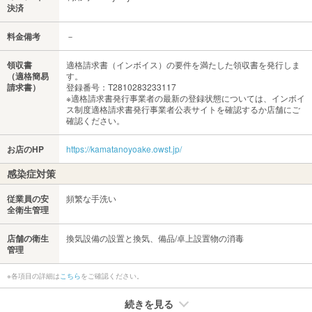
決済
料金備考
－
領収書
適格請求書（インボイス）の要件を満たした領収書を発行しま
（適格簡易
す。
請求書）
登録番号：T2810283233117
※適格請求書発行事業者の最新の登録状態については、インボイ
ス制度適格請求書発行事業者公表サイトを確認するか店舗にご
確認ください。
お店のHP
https://kamatanoyoake.owst.jp/
感染症対策
従業員の安
頻繁な手洗い
全衛生管理
店舗の衛生
換気設備の設置と換気、備品/卓上設置物の消毒
管理
※各項目の詳細は
こちら
をご確認ください。
続きを見る