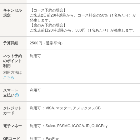
キャンセル
【コース予約の場合】
規定
ご来店2日前20時以降から、コース料金の50%（1名あたり）が
発生します。
【席のみ予約の場合】
ご来店前日20時以降から、500円（1名あたり）が発生します。
予算詳細
2500円（通常平均）
ネット予約
利用可
のポイント
利用
利用方法は
こちら
スマート
利用可
支払い
クレジット
利用可 ：VISA､マスター､アメックス､JCB
カード
電子マネー
利用可 ：Suica､PASMO､ICOCA､iD､QUICPay
QRコード
利用可 ：PayPay