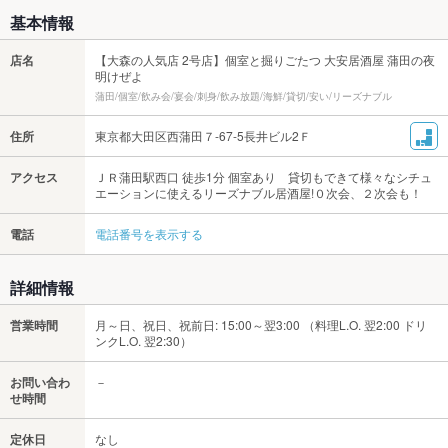
基本情報
店名
【大森の人気店 2号店】個室と掘りごたつ 大安居酒屋 蒲田の夜
明けぜよ
蒲田/個室/飲み会/宴会/刺身/飲み放題/海鮮/貸切/安い/リーズナブル
住所
東京都大田区西蒲田７-67-5長井ビル2Ｆ
アクセス
ＪＲ蒲田駅西口 徒歩1分 個室あり 貸切もできて様々なシチュ
エーションに使えるリーズナブル居酒屋!０次会、２次会も！
電話
電話番号を表示する
詳細情報
営業時間
月～日、祝日、祝前日: 15:00～翌3:00 （料理L.O. 翌2:00 ドリ
ンクL.O. 翌2:30）
お問い合わ
－
せ時間
定休日
なし