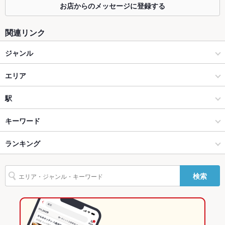
お店からのメッセージに登録する
カウンター
なし
関連リンク
ソファー
あり
ジャンル
テラス席
なし
居酒屋
貸切
エリア
貸切可
設備
和風
蒲田
駅
Wi-Fi
なし
蒲田・大森・大田区 × 居酒屋
蒲田 × 居酒屋
蒲田駅
キーワード
バリアフリ
なし
ー
蒲田・大森・大田区 × 和風
蒲田 × 和風
京急蒲田駅
ランキング
卵焼き
手羽先
からあげ
お茶漬け
串かつ
馬刺し
エビ料理
駐車場
なし
刺身
にんにく料理
フライドポテト
ウインナー
ソーセージ
蒲田駅 × 居酒屋
蒲田 × 和食
蓮沼駅
東京のグルメランキング
検索
ふぐ・てっちり
焼きそば
もつ鍋
ステーキ
餃子
チャーハン
フォー
その他設備
－
蒲田駅 × 和風
蒲田 × 焼き鳥・鶏料理
東京の居酒屋ランキング
デザート
たこ焼き
揚げ餃子
その他
和食
東京
蒲田・大森・大田区のグルメランキング
飲み放題
あり