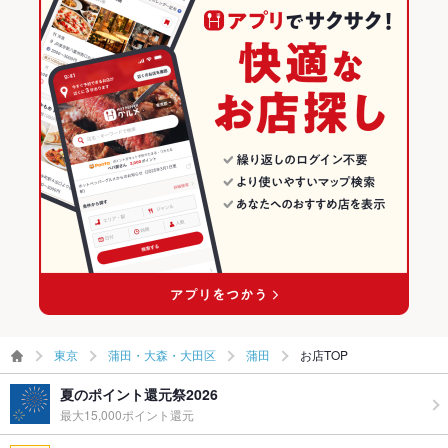
焼き鳥・鶏料理
東京 × 居酒屋
蒲田・大森・大田区の居酒屋ランキング
食べ放題
なし
蒲田・大森・大田区 × 和食
東京 × 和風
蒲田のグルメランキング
お酒
カクテル充実、焼酎充実、日本酒充実、ワイン充実
蒲田・大森・大田区 × 焼き鳥・鶏料理
東京 × 和食
蒲田の居酒屋ランキング
お子様連れ
お子様連れOK
ウェディン
－
蒲田駅 × 和食
東京 × 焼き鳥・鶏料理
グパーティ
ー二次会
蒲田駅 × 焼き鳥・鶏料理
備考
－
東京
蒲田・大森・大田区
蒲田
お店TOP
夏のポイント還元祭2026
最大15,000ポイント還元