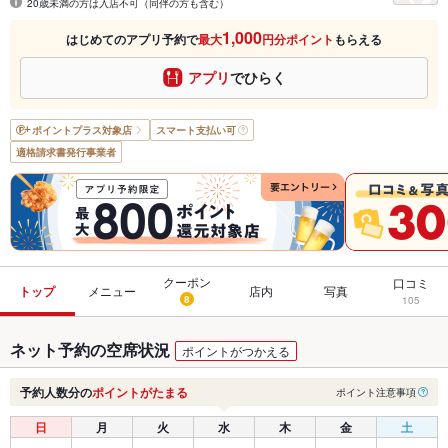
20歳未満の方は入店不可（同伴の方も含む）
1,000
はじめてのアプリ予約で
最大
円分ポイント
もらえる
アプリ
でひらく
ポイントプラス
対象店
スマート支払い可
適格請求書発行事業者
クーポン
口コミ
トップ
メニュー
店内
写真
8
105
ネット予約の空席状況
ポイントがつかえる
予約人数分の
ポイントがたまる
ポイント注意事項
日
月
火
水
木
金
土