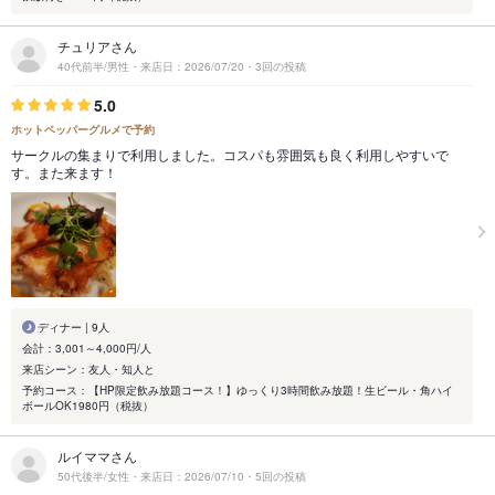
チュリアさん
40代前半/男性・来店日：2026/07/20・3回の投稿
5.0
ホットペッパーグルメで予約
サークルの集まりで利用しました。コスパも雰囲気も良く利用しやすいで
す。また来ます！
ディナー | 9人
会計：3,001～4,000円/人
来店シーン：友人・知人と
予約コース：【HP限定飲み放題コース！】ゆっくり3時間飲み放題！生ビール・角ハイ
ボールOK1980円（税抜）
ルイママさん
50代後半/女性・来店日：2026/07/10・5回の投稿