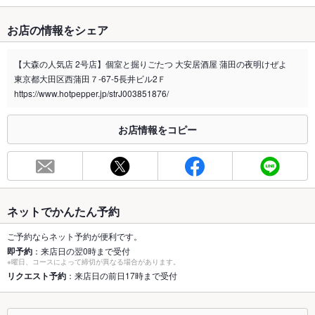
たばこ
お店の情報をシェア
禁煙・喫煙
全席喫煙可
禁煙席をご希望の方はご相談いただければご用意できる場合が
【大森の人気店 2号店】個室と掘りごたつ 大安居酒屋 蒲田の夜明けぜよ
ございます。
東京都大田区西蒲田７-67-5長井ビル2Ｆ
喫煙専用室
https://www.hotpepper.jp/strJ003851876/
なし
※2020年4月1日～受動喫煙対策に関する法律が施行されています。正しい情報はお店へお問い
お店情報をコピー
合わせください。
お席
総席数
85席
最大宴会収
80人
ネットでかんたん予約
容人数
ご予約ならネット予約が便利です。
個室
あり
即予約
：来店日の翌0時まで受付
※曜日、コースによって締切が異なる場合があります。
座敷
リクエスト予約
：来店日の前日17時まで受付
あり
掘りごたつ
あり