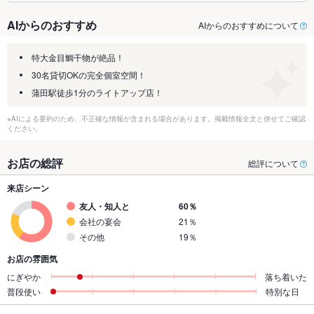
AIからのおすすめ
AIからのおすすめについて
特大金目鯛干物が絶品！
30名貸切OKの完全個室空間！
蒲田駅徒歩1分のライトアップ店！
※AIによる要約のため、不正確な情報が含まれる場合があります。掲載情報全文と併せてご確認
ください。
お店の総評
総評について
来店シーン
友人・知人と
60％
会社の宴会
21％
その他
19％
お店の雰囲気
にぎやか
落ち着いた
普段使い
特別な日