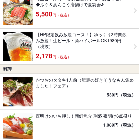
◆ふぐ＆あんこう唐揚げで夏宴会♪
5,500
円（税込）
【HP限定飲み放題コース！】ゆっくり3時間飲
み放題！生ビール・角ハイボールOK1980円
（税抜）
2,178
円（税込）
料理
かつおのタタキ1人前（龍馬の好きそうなもん集め
ました！フェア）
539円（税込）
夜明けのいち押し！新鮮魚介 刺盛 夜明け6点盛り
1,089円（税込）