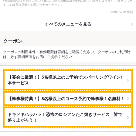
※更新日が2021/3/31以前の情報は、当時の価格及び税率に基づく情報となります。 価格につき
ましては直接店舗へお問い合わせください。
2026/07/12 更新
すべてのメニューを見る
クーポン
クーポンの利用条件・有効期限は詳細をご確認ください。クーポンのご利用時
は、必ず詳細画面をお店にご提示ください。
【宴会に最適！】5名様以上のご予約でスパーリングワイン1
本サービス
【幹事様特典！】8名様以上のコース予約で幹事様１名無料！
ドキドキハラハラ！恐怖のロシアンたこ焼きサービス 皆で
盛り上がろう！