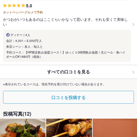
5.0
ホットペッパーグルメで予約
かつおがいつもあるのはここぐらいかなって思います。それも安くて美味し
い
ディナー | 4人
会計：4,001～5,000円/人
来店シーン：友人・知人と
予約コース：【HP限定飲み放題コース！】ゆっくり3時間飲み放題！生ビール・角ハイ
ボールOK1980円（税抜）
すべての口コミを見る
※表示されているコースは、現在予約を受け付けていない場合があります。
口コミを投稿する
投稿写真(12)