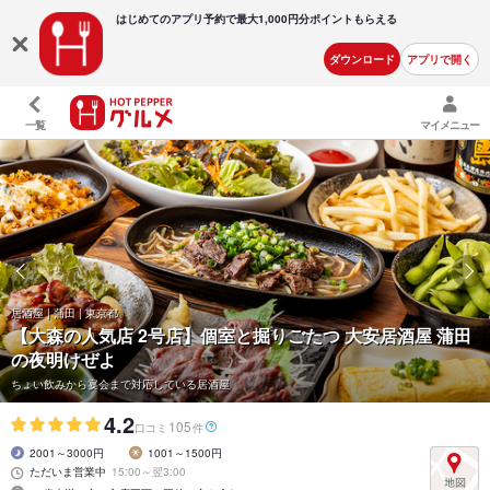
はじめてのアプリ予約で最大
1,000円分ポイントもらえる
ダウンロード
アプリで開く
一覧
マイメニュー
居酒屋 | 蒲田 | 東京都
【大森の人気店 2号店】個室と掘りごたつ 大安居酒屋 蒲田
の夜明けぜよ
ちょい飲みから宴会まで対応している居酒屋
4.2
105
口コミ
件
2001～3000円
1001～1500円
ただいま営業中
15:00～翌3:00