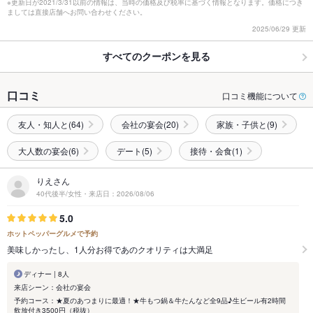
※更新日が2021/3/31以前の情報は、当時の価格及び税率に基づく情報となります。価格につき
ましては直接店舗へお問い合わせください。
2025/06/29 更新
すべてのクーポンを見る
口コミ
口コミ機能について
友人・知人と(64)
会社の宴会(20)
家族・子供と(9)
大人数の宴会(6)
デート(5)
接待・会食(1)
りえさん
40代後半/女性・来店日：2026/08/06
5.0
ホットペッパーグルメで予約
美味しかったし、1人分お得であのクオリティは大満足
ディナー | 8人
来店シーン：会社の宴会
予約コース：★夏のあつまりに最適！★牛もつ鍋＆牛たんなど全9品♪生ビール有2時間
飲放付き3500円（税抜）