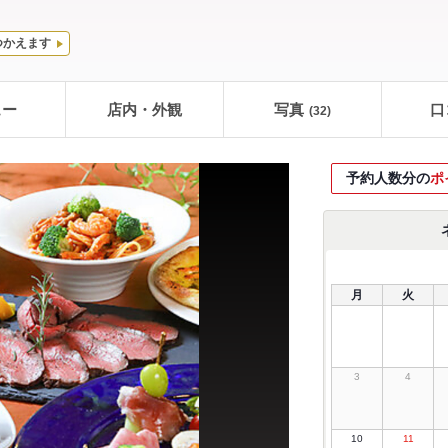
つかえます
ュー
店内・外観
写真
口
(32)
予約人数分の
ポ
月
火
3
4
10
11