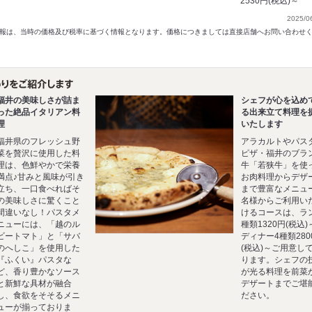
2530円(税込)～
2025/0
以前の情報は、当時の価格及び税率に基づく情報となります。価格につきましては直接店舗へお問い合わせ
福井の美味しさが詰ま
シェフが心を込め
った絶品イタリアン料
る出来立て料理を
理
いたします
福井県のフレッシュ野
アラカルトやパス
菜を贅沢に使用した料
ピザ・福井のブラ
理は、色鮮やかで栄養
牛「若狭牛」を使
満点♪甘みと風味が引き
お肉料理からデザ
立ち、一口食べればそ
まで豊富なメニュ
の美味しさに驚くこと
名様からご利用い
間違いなし！パスタメ
けるコースは、ラ
ニューには、「越のル
種類1320円(税込)
ビートマト」と「サバ
ディナー4種類280
のへしこ」を使用した
(税込)～ご用意し
『ふくい』パスタな
ります。シェフの
ど、香り豊かなソース
が光る料理を前菜
と新鮮な具材が融合
デザートまでご堪
し、食欲をそそるメニ
ださい。
ューが揃っておりま