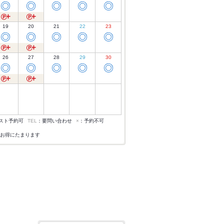
◎
◎
◎
◎
◎
19
20
21
22
23
◎
◎
◎
◎
◎
26
27
28
29
30
◎
◎
◎
◎
◎
スト予約可
TEL
：要問い合わせ
×
：予約不可
お得にたまります