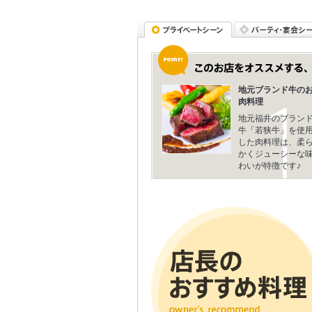
地元ブランド牛の
肉料理
地元福井のブラン
牛「若狭牛」を使
した肉料理は、柔
かくジューシーな
わいが特徴です♪