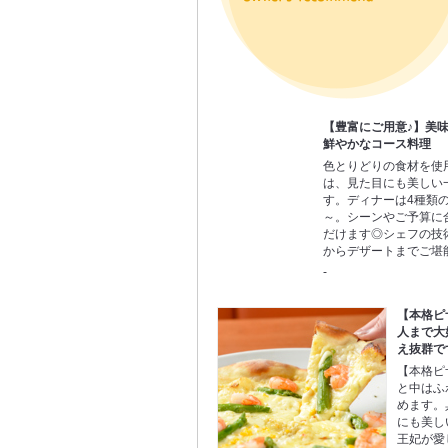
【豊富にご用意♪】美
鮮やかなコース料理
色とりどりの食材を使
は、見た目にも美しい
す。ディナーは4種類のコ
～。シーンやご予算に
だけます◎シェフの技
からデザートまでご堪
-
【本格ピ
人まで大
え抜群で
【本格ピ
と中はふ
めます。
にも美し
王妃が愛