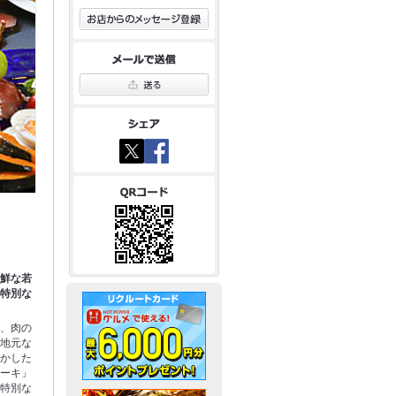
新鮮な若
、特別な
は、肉の
。地元な
活かした
テーキ」
ど特別な