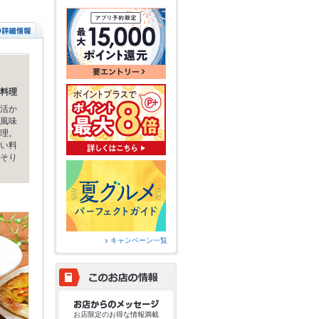
料理
活か
風味
理。
い料
そり
キャンペーン一覧
お店限定のお得な情報満載