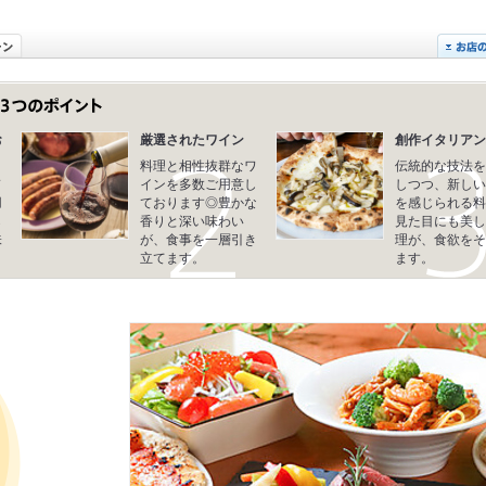
お
厳選されたワイン
創作イタリアン
料理と相性抜群なワ
伝統的な技法を
ド
インを多数ご用意し
しつつ、新しい
用
ております◎豊かな
を感じられる料
ら
香りと深い味わい
見た目にも美し
味
が、食事を一層引き
理が、食欲をそ
立てます。
ます。