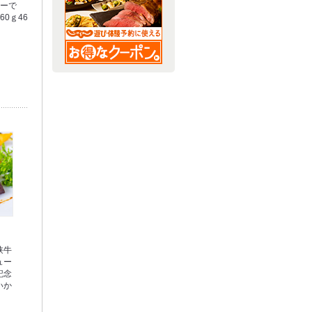
ューで
60ｇ46
狭牛
ュー
記念
いか