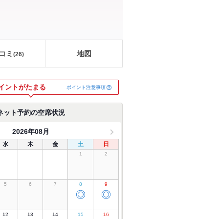
コミ
地図
(
26
)
イントがたまる
ポイント注意事項
ネット予約の空席状況
2026年08月
水
木
金
土
日
1
2
5
6
7
8
9
◎
◎
12
13
14
15
16