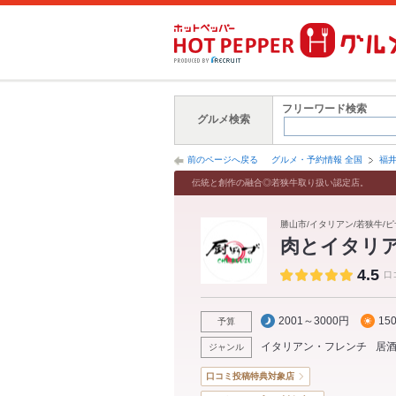
フリーワード検索
グルメ検索
前のページへ戻る
グルメ・予約情報 全国
福
伝統と創作の融合◎若狭牛取り扱い認定店。
勝山市/イタリアン/若狭牛/ピザ
肉とイタリ
4.5
口
2001～3000円
15
予算
イタリアン・フレンチ
居
ジャンル
口コミ投稿特典対象店