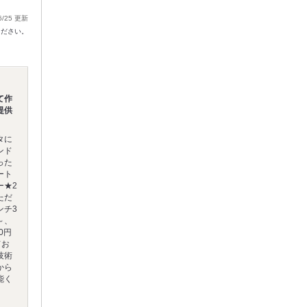
6/25 更新
ください。
て作
提供
タに
ンド
った
ート
ー★2
ただ
ンチ3
～、
0円
てお
技術
から
能く