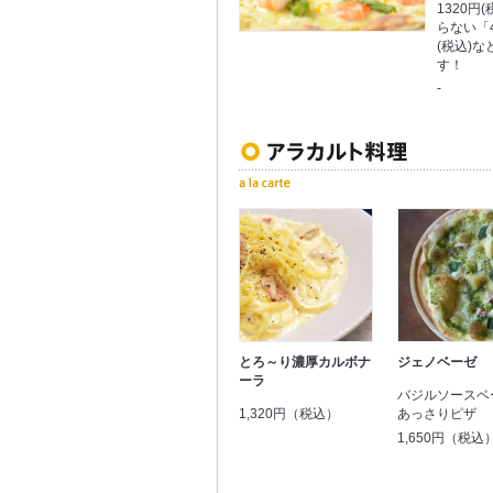
1320円
らない「
(税込)
す！
-
とろ～り濃厚カルボナ
ジェノベーゼ
ーラ
バジルソースベ
1,320円（税込）
あっさりピザ
1,650円（税込