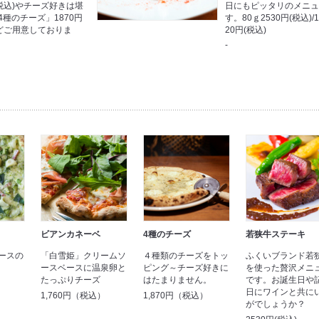
(税込)やチーズ好きは堪
日にもピッタリのメニ
4種のチーズ」1870円
す。80ｇ2530円(税込)/1
などご用意しておりま
20円(税込)
-
ビアンカネーベ
4種のチーズ
若狭牛ステーキ
ースの
「白雪姫」クリームソ
４種類のチーズをトッ
ふくいブランド若
ースベースに温泉卵と
ピング～チーズ好きに
を使った贅沢メニ
たっぷりチーズ
はたまりません。
です。お誕生日や
）
日にワインと共に
1,760円（税込）
1,870円（税込）
がでしょうか？