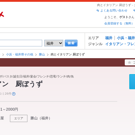
肉とイタリアン 厨ぼうず 
よくある問い合わせ
ようこそ、
さん
ゲスト
会員登録する（無料）
エリア
福井
小浜・福井
ジャンル
イタリアン・フレ
井
小浜・福井県その他
勝山
肉とイタリアン 厨ぼうず
/パスタ/誕生日/福井/宴会/フレンチ/恐竜/ランチ/肉/魚
アン 厨ぼうず
コミ26件
01～2000円
酒屋
勝山
（
福井
）
エリア