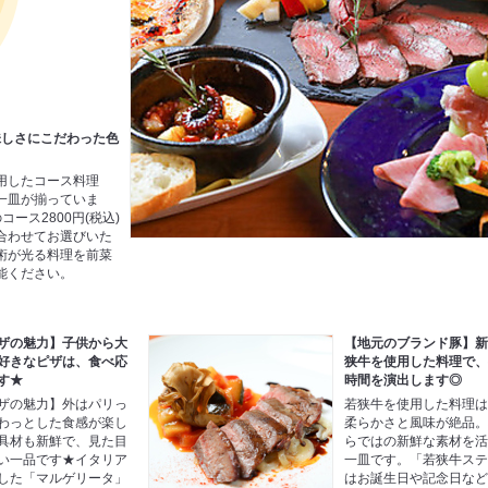
味しさにこだわった色
用したコース料理
一皿が揃っていま
ース2800円(税込)
合わせてお選びいた
術が光る料理を前菜
能ください。
ザの魅力】子供から大
【地元のブランド豚】
好きなピザは、食べ応
狭牛を使用した料理で
す★
時間を演出します◎
ザの魅力】外はパリっ
若狭牛を使用した料理
わっとした食感が楽し
柔らかさと風味が絶品
具材も新鮮で、見た目
らではの新鮮な素材を
い一品です★イタリア
一皿です。「若狭牛ス
した「マルゲリータ」
はお誕生日や記念日な