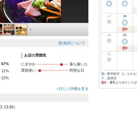
◎
◎
17
18
休
◎
24
25
休
◎
総評について
31
お店の雰囲気
休
67%
にぎやか
落ち着いた
普段使い
特別な日
11%
◎
：即予約可
□
：リクエ
22%
休
：定休日
：通常よりポイントが
詳しい評価を見る
 13:30）