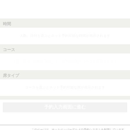
時間
人数、日付を選ぶとネット予約可能な時間が表示されます
コース
人数、日付、時間を選ぶとネット予約可能なコースが表示されます
席タイプ
コースを選ぶとネット予約可能な席が表示されます
予約入力画面に進む
このページは、ホットペッパーグルメの予約システムを利用しています。