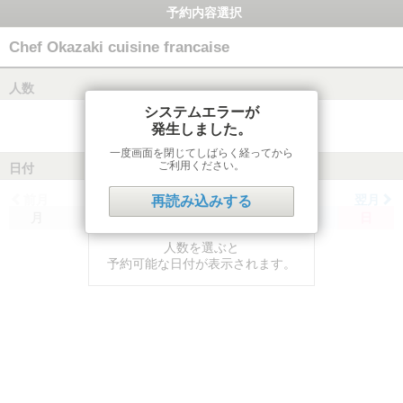
予約内容選択
Chef Okazaki cuisine francaise
人数
システムエラーが
発生しました。
一度画面を閉じてしばらく経ってから
ご利用ください。
日付
前月
翌月
再読み込みする
月
火
水
木
金
土
日
人数を選ぶと
予約可能な日付が表示されます。