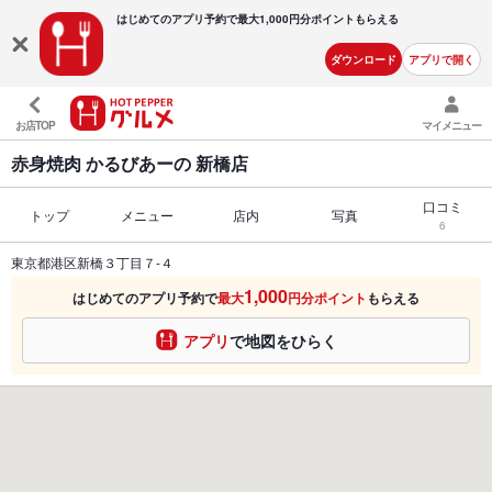
はじめてのアプリ予約で最大
1,000円分ポイントもらえる
ダウンロード
アプリで開く
お店TOP
マイメニュー
赤身焼肉 かるびあーの 新橋店
口コミ
トップ
メニュー
店内
写真
6
東京都港区新橋３丁目７-４
1,000
はじめてのアプリ予約で
最大
円分ポイント
もらえる
アプリ
で地図をひらく