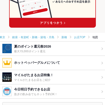
東京
銀座・有楽町・新橋・築地・月島
新橋
お店TOP
地図
夏のポイント還元祭2026
最大15,000ポイント還元
ホットペッパーグルメについて
マイルがたまるお店特集！
マイルがたまるお店をご紹介
今日明日予約できるお店
急ぎの飲み会でもネット予約OK！