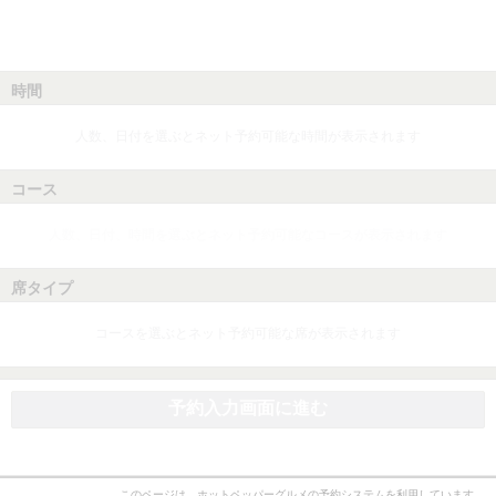
時間
人数、日付を選ぶとネット予約可能な時間が表示されます
コース
人数、日付、時間を選ぶとネット予約可能なコースが表示されます
席タイプ
コースを選ぶとネット予約可能な席が表示されます
予約入力画面に進む
このページは、ホットペッパーグルメの予約システムを利用しています。