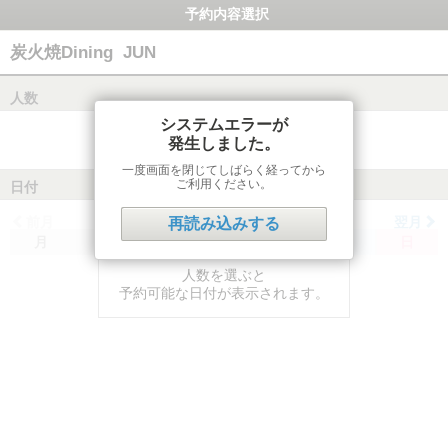
予約内容選択
炭火焼Dining JUN
人数
システムエラーが
発生しました。
一度画面を閉じてしばらく経ってから
ご利用ください。
日付
前月
翌月
再読み込みする
月
火
水
木
金
土
日
人数を選ぶと
予約可能な日付が表示されます。