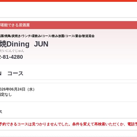
が堪能できる居酒屋
屋/焼鳥/炭焼き/ランチ/昼飲み/コース/飲み放題/コース/宴会/歓送迎会
Dining JUN
だいにんぐじゅん
2-81-4280
UN コース
026年06月24日（水）
指定なし
ス
予約できるコースは見つかりませんでした。条件を変えて再検索いただくか、電話