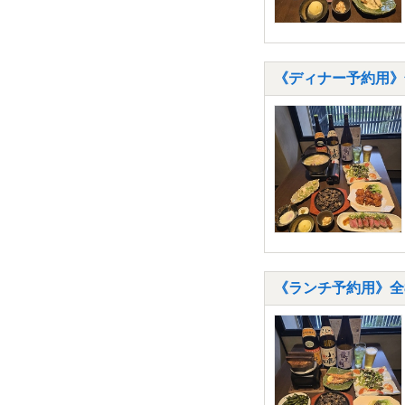
《ディナー予約用》
《ランチ予約用》全