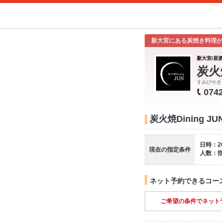
新大宮にある炭焼き料理
新大宮/居酒
炭火焼
すみびやき
074
炭火焼Dining J
日時：2
現在の指定条件
人数：
ネット予約できるコー
ご希望の条件でネット