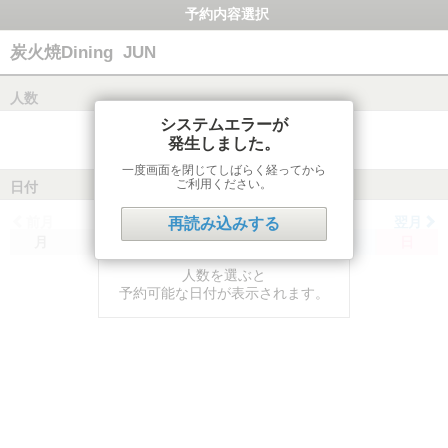
予約内容選択
炭火焼Dining JUN
人数
システムエラーが
発生しました。
一度画面を閉じてしばらく経ってから
ご利用ください。
日付
前月
翌月
再読み込みする
月
火
水
木
金
土
日
人数を選ぶと
予約可能な日付が表示されます。