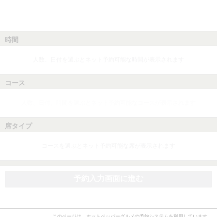
時間
人数、日付を選ぶとネット予約可能な時間が表示されます
コース
人数、日付、時間を選ぶとネット予約可能なコースが表示されます
席タイプ
コースを選ぶとネット予約可能な席が表示されます
予約入力画面に進む
このページは、ホットペッパーグルメの予約システムを利用しています。