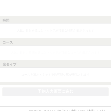
時間
人数、日付を選ぶとネット予約可能な時間が表示されます
コース
人数、日付、時間を選ぶとネット予約可能なコースが表示されます
席タイプ
コースを選ぶとネット予約可能な席が表示されます
予約入力画面に進む
このページは、ホットペッパーグルメの予約システムを利用しています。