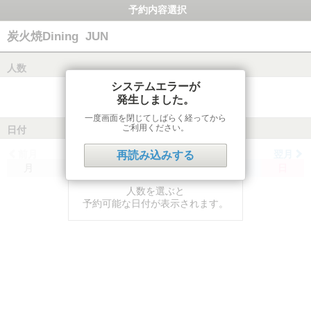
予約内容選択
炭火焼Dining JUN
人数
システムエラーが
発生しました。
一度画面を閉じてしばらく経ってから
ご利用ください。
日付
前月
翌月
再読み込みする
月
火
水
木
金
土
日
人数を選ぶと
予約可能な日付が表示されます。