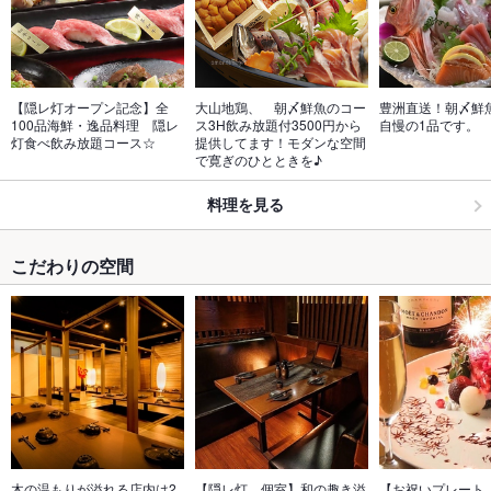
【隠レ灯オープン記念】全
大山地鶏、　朝〆鮮魚のコー
豊洲直送！朝〆鮮
100品海鮮・逸品料理　隠レ
ス3H飲み放題付3500円から
自慢の1品です。
灯食べ飲み放題コース☆
提供してます！モダンな空間
で寛ぎのひとときを♪
料理を見る
こだわりの空間
木の温もりが溢れる店内は2
【隠レ灯　個室】和の趣き溢
【お祝いプレート