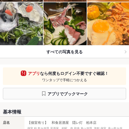
すべての写真を見る
アプリ
なら何度もログイン不要ですぐ確認！
ワンタップで手軽につかえる
アプリでブックマーク
基本情報
店名
【個室有り】 和食居酒屋 隠レ灯 柏本店
個室 柏 飲み放題 居酒屋 柏駅 肉 和食 食べ放題 海鮮 個室 食べ飲み放