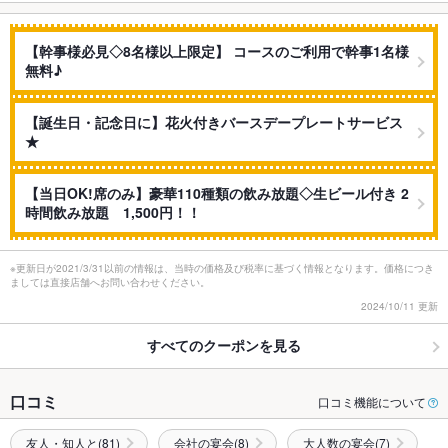
【幹事様必見◇8名様以上限定】 コースのご利用で幹事1名様
無料♪
【誕生日・記念日に】花火付きバースデープレートサービス
★
【当日OK!席のみ】豪華110種類の飲み放題◇生ビール付き 2
時間飲み放題 1,500円！！
※更新日が2021/3/31以前の情報は、当時の価格及び税率に基づく情報となります。価格につき
ましては直接店舗へお問い合わせください。
2024/10/11 更新
すべてのクーポンを見る
口コミ
口コミ機能について
友人・知人と(81)
会社の宴会(8)
大人数の宴会(7)