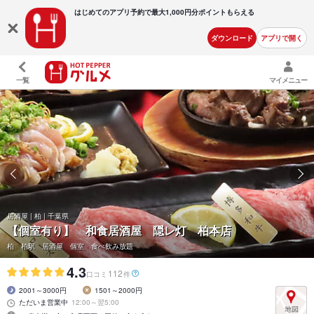
はじめてのアプリ予約で最大
1,000円分ポイントもらえる
ダウンロード
アプリで開く
一覧
マイメニュー
居酒屋 | 柏 | 千葉県
【個室有り】 和食居酒屋 隠レ灯 柏本店
柏 柏駅 居酒屋 個室 食べ飲み放題
4.3
112
口コミ
件
2001～3000円
1501～2000円
ただいま営業中
12:00～翌5:00