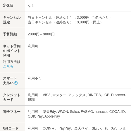
定休日
なし
キャンセル
当日キャンセル（連絡なし）：3,000円（1名あたり）
規定
当日キャンセル（連絡あり）：3,000円（同上）
予算詳細
2000円～3000円
ネット予約
利用可
のポイント
利用
利用方法は
こちら
スマート
利用不可
支払い
クレジット
利用可 ：VISA､マスター､アメックス､DINERS､JCB､Discover､
カード
銀聯
電子マネー
利用可 ：楽天Edy､WAON､Suica､PASMO､nanaco､ICOCA､iD､
QUICPay､ApplePay
QRコード
利用可 ：COIN＋、PayPay、楽天ペイ、d払い、au PAY、メル