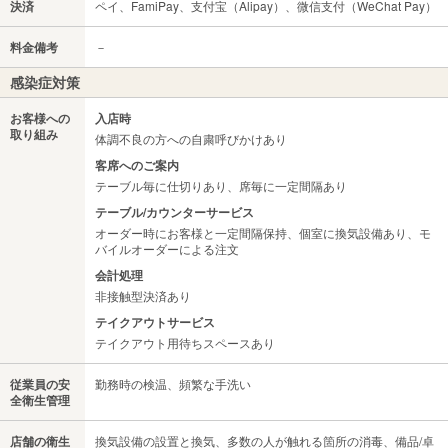
決済
ペイ、FamiPay、支付宝（Alipay）、微信支付（WeChat Pay）
料金備考
－
感染症対策
お客様への
入店時
取り組み
体調不良の方への自粛呼びかけあり
客席へのご案内
テーブル毎に仕切りあり、席毎に一定間隔あり
テーブル/カウンターサービス
オーダー時にお客様と一定間隔保持、個室に換気設備あり、モ
バイルオーダーによる注文
会計処理
非接触型決済あり
テイクアウトサービス
テイクアウト用待ちスペースあり
従業員の安
勤務時の検温、頻繁な手洗い
全衛生管理
店舗の衛生
換気設備の設置と換気、多数の人が触れる箇所の消毒、備品/卓