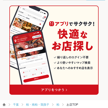
柏駅 × 和風
柏 × 和食全般
千葉の居酒屋ランキング
その他設備
－
和食
千葉
柏・南柏・我孫子のグルメランキング
その他
和食全般
千葉 × 居酒屋
柏・南柏・我孫子の居酒屋ランキング
飲み放題
あり
柏・南柏・我孫子 × 和食
千葉 × 和風
柏のグルメランキング
食べ放題
あり
柏・南柏・我孫子 × 和食全般
千葉 × 和食
柏の居酒屋ランキング
お酒
カクテル充実、焼酎充実、日本酒充実、ワイン充実
柏駅 × 和食
千葉 × 和食全般
お子様連れ
お子様連れ歓迎
ウェディン
－
柏駅 × 和食全般
グパーティ
ー二次会
お祝い・サ
可
プライズ対
応
ペット同伴
可
千葉
柏・南柏・我孫子
柏
お店TOP