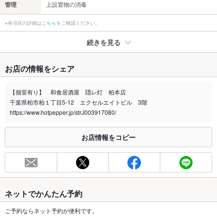
管理
上設置物の消毒
※各項目の詳細は
こちら
をご確認ください。
続きを見る
たばこ
お店の情報をシェア
禁煙・喫煙
分煙（仕切りあり）
【個室有り】 和食居酒屋 隠レ灯 柏本店
喫煙専用室
なし
千葉県柏市柏１丁目5-12 エクセルエイトビル 3階
https://www.hotpepper.jp/strJ003917080/
※2020年4月1日～受動喫煙対策に関する法律が施行されています。正しい情報はお店へお問い
合わせください。
お店情報をコピー
お席
総席数
180席
最大宴会収
200人
容人数
ネットでかんたん予約
個室
あり
ご予約ならネット予約が便利です。