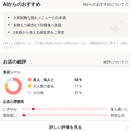
AIからのおすすめ
AIからのおすすめについて
入荷困難な隠れメニューの日本酒
名物もつ鍋含む150種食べ放題
2名様から使える個室席をご用意
※AIによる要約のため、不正確な情報が含まれる場合があります。掲載情報全文と併せてご確認
ください。
お店の総評
総評について
来店シーン
友人・知人と
68％
大人数の宴会
11％
その他
21％
お店の雰囲気
にぎやか
落ち着いた
普段使い
特別な日
詳しい評価を見る