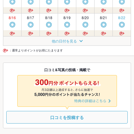
◎
◎
◎
◎
◎
◎
◎
8/16
8/17
8/18
8/19
8/20
8/21
8/22
◎
◎
◎
◎
◎
◎
◎
8/23
8/24
8/25
8/26
8/27
8/28
8/29
他の日付を見る
◎
◎
◎
◎
◎
◎
◎
：通常よりポイントがお得にたまります
8/30
8/31
9/1
9/2
9/3
9/4
9/5
口コミ&写真の投稿・掲載で
◎
◎
◎
◎
◎
◎
◎
9/6
9/7
9/8
9/9
9/10
9/11
9/12
◎
◎
◎
◎
◎
◎
◎
口コミを投稿する