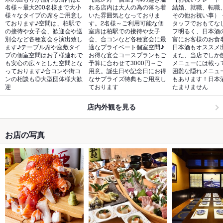
名様～最大200名様まで大小
れる店内は大人の為の落ち着
結婚、就職、転職
様々なタイプの席をご用意し
いた雰囲気となっておりま
その他お祝い事）
ております♪空間は、柏駅で
す。2名様～ご利用可能な個
タッフでおもてな
の接待や女子会、歓迎会や送
室席は柏駅での接待や女子
フ明るく、日本酒
別会など各種宴会を演出致し
会、合コンなど各種宴会に最
富にお客様のお食
ます♪テーブル席や座敷タイ
適なプライベート個室空間♪
日本酒もオススメ
プの個室空間はお子様連れで
お得な宴会コースプランもご
また、当店でしか
も安心の広々とした空間とな
予算に合わせて3000円～ご
メニューには載っ
っております♪合コンや街コ
用意。誕生日や記念日にお得
困難な隠れメニュ
ンの相談も◎大型団体様大歓
なサプライズ特典もご用意し
もあります！日本
迎
ております
たまりません
店内外観を見る
お店の写真