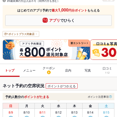
20歳未満の方は入店不可（同伴の方も含む）
1,000
はじめてのアプリ予約で
最大
円分ポイント
もらえる
アプリ
でひらく
ポイントプラス
対象店
クーポン
口コミ
トップ
メニュー
店内
写真
6
112
ネット予約の空席状況
ポイントがつかえる
予約人数分の
ポイントがたまる
ポイント注意事項
日
月
火
水
木
金
土
8/9
8/10
8/11
8/12
8/13
8/14
8/15