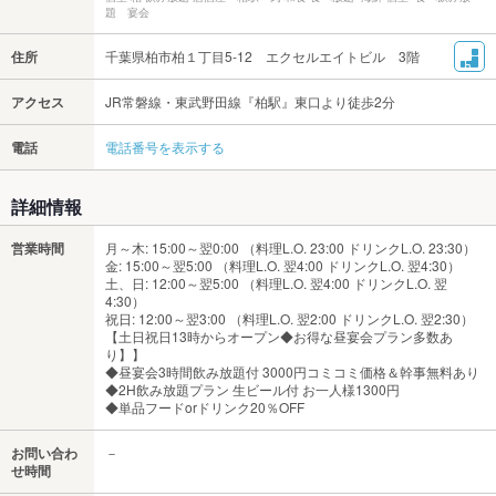
題 宴会
住所
千葉県柏市柏１丁目5-12 エクセルエイトビル 3階
アクセス
JR常磐線・東武野田線『柏駅』東口より徒歩2分
電話
電話番号を表示する
詳細情報
営業時間
月～木: 15:00～翌0:00 （料理L.O. 23:00 ドリンクL.O. 23:30）
金: 15:00～翌5:00 （料理L.O. 翌4:00 ドリンクL.O. 翌4:30）
土、日: 12:00～翌5:00 （料理L.O. 翌4:00 ドリンクL.O. 翌
4:30）
祝日: 12:00～翌3:00 （料理L.O. 翌2:00 ドリンクL.O. 翌2:30）
【土日祝日13時からオープン◆お得な昼宴会プラン多数あ
り】】
◆昼宴会3時間飲み放題付 3000円コミコミ価格＆幹事無料あり
◆2H飲み放題プラン 生ビール付 お一人様1300円
◆単品フードorドリンク20％OFF
お問い合わ
－
せ時間