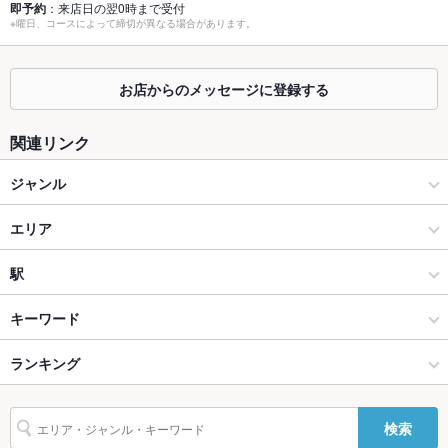
即予約
：来店日の翌0時まで受付
座敷
あり
※曜日、コースによって締切が異なる場合があります。
掘りごたつ
あり
お店からのメッセージに登録する
カウンター
なし
ソファー
なし
関連リンク
テラス席
なし
ジャンル
貸切
貸切可
居酒屋
エリア
設備
和風
柏
駅
Wi-Fi
あり
柏・南柏・我孫子 × 居酒屋
柏 × 居酒屋
柏駅
キーワード
バリアフリ
あり
ー
柏・南柏・我孫子 × 和風
柏 × 和風
ランキング
からあげ
お茶漬け
カキ料理・オイスター
刺身
フライドポテト
駐車場
なし
焼きそば
もつ鍋
キムチ鍋
ちゃんこ鍋
ハヤシライス
餃子
水餃子
柏駅 × 居酒屋
柏 × 和食
千葉のグルメランキング
英語メニュ
あり
検索
チャーハン
杏仁豆腐
デザート
たこ焼き
揚げ餃子
ー