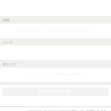
時間
人数、日付を選ぶとネット予約可能な時間が表示されます
コース
人数、日付、時間を選ぶとネット予約可能なコースが表示されます
席タイプ
コースを選ぶとネット予約可能な席が表示されます
予約入力画面に進む
このページは、ホットペッパーグルメの予約システムを利用しています。