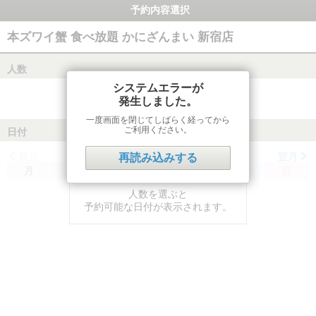
予約内容選択
本ズワイ蟹 食べ放題 かにざんまい 新宿店
人数
システムエラーが
発生しました。
一度画面を閉じてしばらく経ってから
ご利用ください。
日付
前月
翌月
再読み込みする
月
火
水
木
金
土
日
人数を選ぶと
予約可能な日付が表示されます。