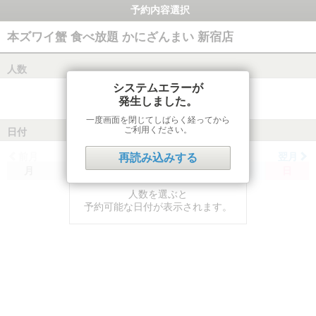
予約内容選択
本ズワイ蟹 食べ放題 かにざんまい 新宿店
人数
システムエラーが
発生しました。
一度画面を閉じてしばらく経ってから
ご利用ください。
日付
前月
翌月
再読み込みする
月
火
水
木
金
土
日
人数を選ぶと
予約可能な日付が表示されます。