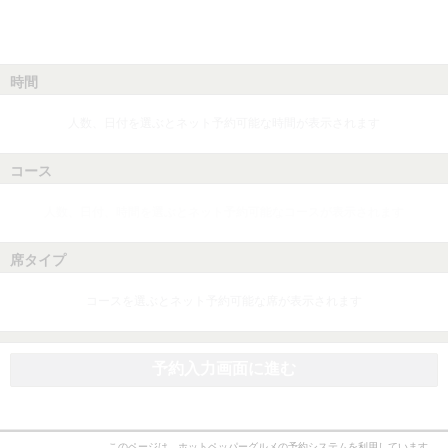
時間
人数、日付を選ぶとネット予約可能な時間が表示されます
コース
人数、日付、時間を選ぶとネット予約可能なコースが表示されます
席タイプ
コースを選ぶとネット予約可能な席が表示されます
予約入力画面に進む
このページは、ホットペッパーグルメの予約システムを利用しています。