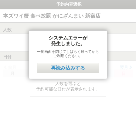
予約内容選択
本ズワイ蟹 食べ放題 かにざんまい 新宿店
人数
システムエラーが
発生しました。
一度画面を閉じてしばらく経ってから
ご利用ください。
日付
前月
翌月
再読み込みする
月
火
水
木
金
土
日
人数を選ぶと
予約可能な日付が表示されます。