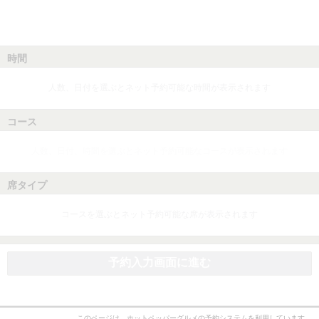
時間
人数、日付を選ぶとネット予約可能な時間が表示されます
コース
人数、日付、時間を選ぶとネット予約可能なコースが表示されます
席タイプ
コースを選ぶとネット予約可能な席が表示されます
予約入力画面に進む
このページは、ホットペッパーグルメの予約システムを利用しています。