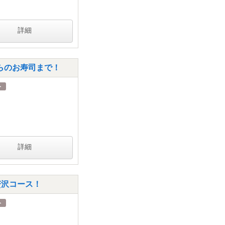
詳細
くらのお寿司まで！
詳細
最贅沢コース！