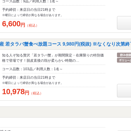
コース品数：9品／利用人数：1名～
予約締切：来店日の当日21時まで
※曜日によって締切が異なる場合があります。
6,600
円
（税込）
産 若タラバ蟹食べ放題コース 9,980円(税抜) ※なくなり次第終
知る人ぞ知る贅沢「若タラバ蟹」が期間限定・在庫限りの特別価
格で登場です！脱皮直後の殻が柔らかい時期の…
コース品数：103品／利用人数：1名～
予約締切：来店日の当日21時まで
※曜日によって締切が異なる場合があります。
10,978
円
（税込）