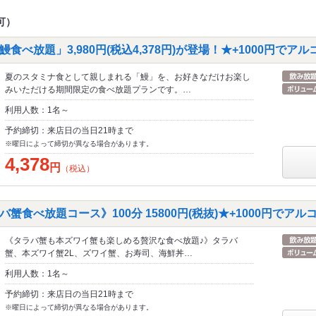
可）
食べ放題」3,980円(税込4,378円)が登場！★+1000円でア
夏のスタミナ食として親しまれる「鰻」を、お好きなだけお楽し
みいただける期間限定の食べ放題プランです。…
利用人数：1名～
予約締切：来店日の当日21時まで
※曜日によって締切が異なる場合があります。
4,378
円
（税込）
蟹食べ放題コース》100分 15800円(税抜)★+1000円でア
《タラバ蟹も本ズワイ蟹も楽しめる贅沢な食べ放題♪》タラバ
蟹、本ズワイ蟹2L、ズワイ蟹、お寿司、海鮮丼…
利用人数：1名～
予約締切：来店日の当日21時まで
※曜日によって締切が異なる場合があります。