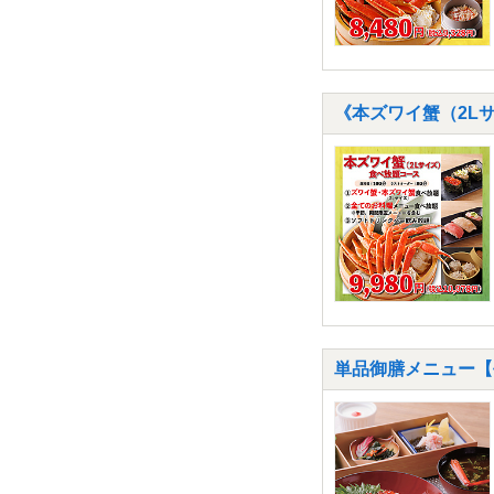
《本ズワイ蟹（2Lサ
単品御膳メニュー【平