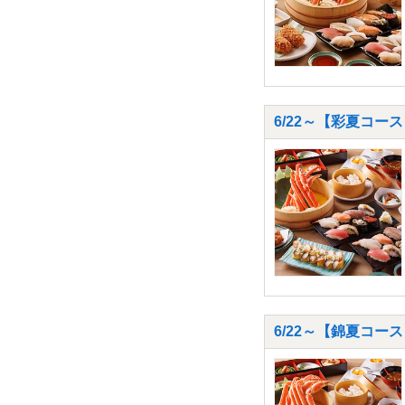
6/22～【彩夏コー
6/22～【錦夏コー