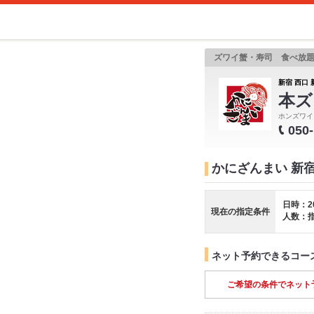
ズワイ蟹・寿司 食べ放
新宿 西口 
本ズ
ホンズワイ
050
かにざんまい 新
日時：2
現在の指定条件
人数：
ネット予約できるコー
ご希望の条件でネット