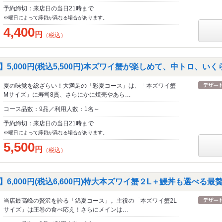
予約締切：来店日の当日21時まで
※曜日によって締切が異なる場合があります。
4,400
円
（税込）
ス】5,000円(税込5,500円)本ズワイ蟹が楽しめて、中トロ、い
夏の味覚を総ざらい！大満足の「彩夏コース」は、「本ズワイ蟹
Mサイズ」に寿司8貫、さらにかに焼売やあら…
コース品数：9品／利用人数：1名～
予約締切：来店日の当日21時まで
※曜日によって締切が異なる場合があります。
5,500
円
（税込）
ス】6,000円(税込6,600円)特大本ズワイ蟹２L＋鰻丼も選べる
当店最高峰の贅沢を誇る「錦夏コース」。主役の「本ズワイ蟹2L
サイズ」は圧巻の食べ応え！さらにメインは…