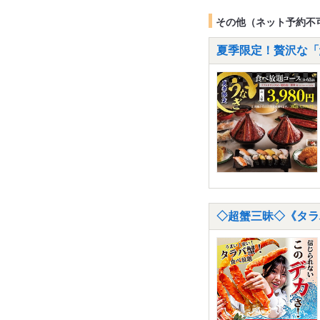
その他（ネット予約不
夏季限定！贅沢な「鰻
◇超蟹三昧◇《タラバ