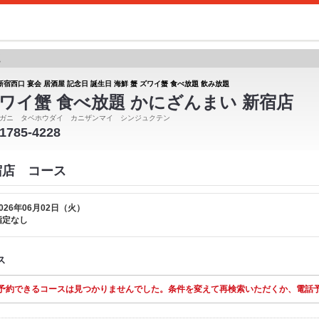
題
新宿西口 宴会 居酒屋 記念日 誕生日 海鮮 蟹 ズワイ蟹 食べ放題 飲み放題
ワイ蟹 食べ放題 かにざんまい 新宿店
ガニ タベホウダイ カニザンマイ シンジュクテン
-1785-4228
宿店 コース
026年06月02日（火）
指定なし
ス
予約できるコースは見つかりませんでした。条件を変えて再検索いただくか、電話