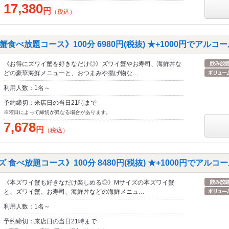
17,380
円
（税込）
食べ放題コース》100分 6980円(税抜) ★+1000円でアルコ
《お得にズワイ蟹を好きなだけ◎》ズワイ蟹やお寿司、海鮮丼な
どの豪華海鮮メニューと、おつまみや揚げ物な…
利用人数：1名～
予約締切：来店日の当日21時まで
※曜日によって締切が異なる場合があります。
7,678
円
（税込）
食べ放題コース》100分 8480円(税抜) ★+1000円でアルコ
《本ズワイ蟹も好きなだけ楽しめる◎》Mサイズの本ズワイ蟹
と、ズワイ蟹、お寿司、海鮮丼などの海鮮メニュ…
利用人数：1名～
予約締切：来店日の当日21時まで