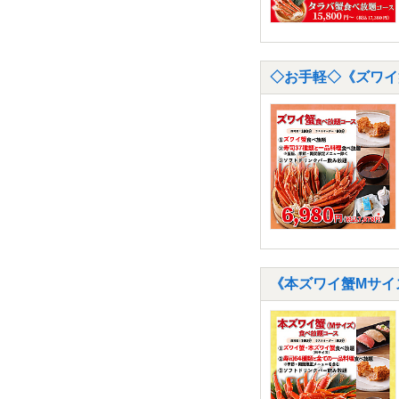
◇お手軽◇《ズワイ蟹
《本ズワイ蟹Mサイズ 