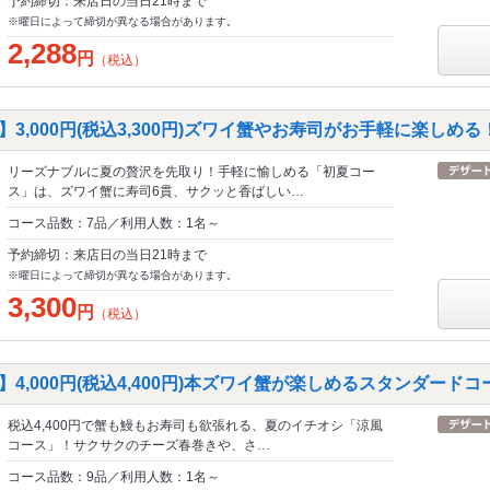
予約締切：来店日の当日21時まで
※曜日によって締切が異なる場合があります。
2,288
円
（税込）
】3,000円(税込3,300円)ズワイ蟹やお寿司がお手軽に楽しめる
リーズナブルに夏の贅沢を先取り！手軽に愉しめる「初夏コー
ス」は、ズワイ蟹に寿司6貫、サクッと香ばしい…
コース品数：7品／利用人数：1名～
予約締切：来店日の当日21時まで
※曜日によって締切が異なる場合があります。
3,300
円
（税込）
ス】4,000円(税込4,400円)本ズワイ蟹が楽しめるスタンダード
税込4,400円で蟹も鰻もお寿司も欲張れる、夏のイチオシ「涼風
コース」！サクサクのチーズ春巻きや、さ…
コース品数：9品／利用人数：1名～