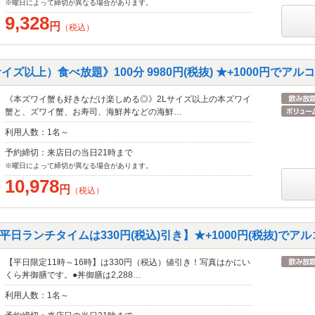
※曜日によって締切が異なる場合があります。
9,328
円
（税込）
イズ以上）食べ放題》100分 9980円(税抜) ★+1000円でア
《本ズワイ蟹も好きなだけ楽しめる◎》2Lサイズ以上の本ズワイ
蟹と、ズワイ蟹、お寿司、海鮮丼などの海鮮…
利用人数：1名～
予約締切：来店日の当日21時まで
※曜日によって締切が異なる場合があります。
10,978
円
（税込）
日ランチタイムは330円(税込)引き】★+1000円(税抜)でア
【平日限定11時～16時】は330円（税込）値引き！写真はかにい
くら丼御膳です。●丼御膳は2,288…
利用人数：1名～