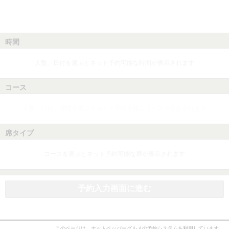
時間
人数、日付を選ぶとネット予約可能な時間が表示されます
コース
人数、日付、時間を選ぶとネット予約可能なコースが表示されます
席タイプ
コースを選ぶとネット予約可能な席が表示されます
予約入力画面に進む
このページは、ホットペッパーグルメの予約システムを利用しています。