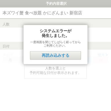
予約内容選択
本ズワイ蟹 食べ放題 かにざんまい 新宿店
人数
システムエラーが
発生しました。
一度画面を閉じてしばらく経ってから
ご利用ください。
日付
前月
翌月
再読み込みする
月
火
水
木
金
土
日
人数を選ぶと
予約可能な日付が表示されます。