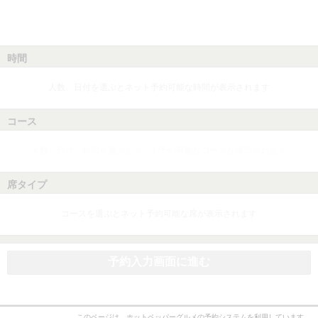
時間
人数、日付を選ぶとネット予約可能な時間が表示されます
コース
人数、日付、時間を選ぶとネット予約可能なコースが表示されます
席タイプ
コースを選ぶとネット予約可能な席が表示されます
予約入力画面に進む
このページは、ホットペッパーグルメの予約システムを利用しています。