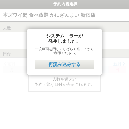
予約内容選択
本ズワイ蟹 食べ放題 かにざんまい 新宿店
人数
システムエラーが
発生しました。
一度画面を閉じてしばらく経ってから
ご利用ください。
日付
前月
翌月
再読み込みする
月
火
水
木
金
土
日
人数を選ぶと
予約可能な日付が表示されます。