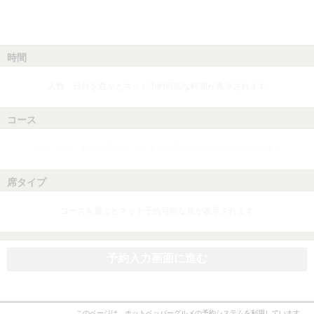
時間
人数、日付を選ぶとネット予約可能な時間が表示されます
コース
人数、日付、時間を選ぶとネット予約可能なコースが表示されます
席タイプ
コースを選ぶとネット予約可能な席が表示されます
予約入力画面に進む
このページは、ホットペッパーグルメの予約システムを利用しています。