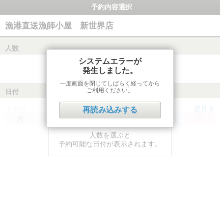
予約内容選択
漁港直送漁師小屋 新世界店
人数
システムエラーが
発生しました。
一度画面を閉じてしばらく経ってから
ご利用ください。
日付
前月
翌月
再読み込みする
月
火
水
木
金
土
日
人数を選ぶと
予約可能な日付が表示されます。