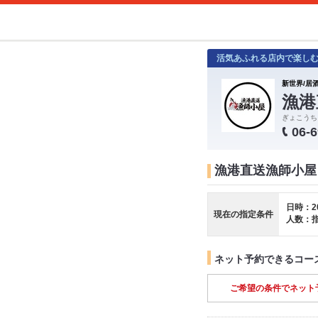
活気あふれる店内で楽し
新世界/居酒
漁港
ぎょこうち
06-
漁港直送漁師小屋
日時：2
現在の指定条件
人数：
ネット予約できるコー
ご希望の条件でネット