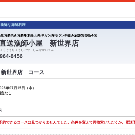
む新鮮な海鮮料理
屋/海鮮焼き/海鮮丼/刺身/天丼/串カツ/寿司/ランチ/飲み放題/貸切/新今宮
直送漁師小屋 新世界店
ょくそうりょうしごや しんせかいてん
6964-8456
 新世界店 コース
026年07月15日（水）
指定なし
ス
予約できるコースは見つかりませんでした。条件を変えて再検索いただくか、電話