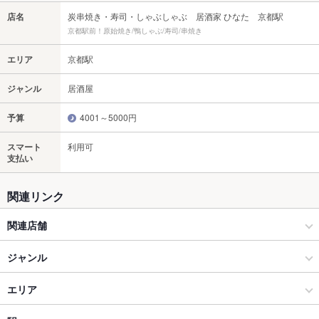
店名
炭串焼き・寿司・しゃぶしゃぶ 居酒家 ひなた 京都駅
京都駅前！原始焼き/鴨しゃぶ/寿司/串焼き
エリア
京都駅
ジャンル
居酒屋
予算
4001～5000円
スマート
利用可
支払い
関連リンク
関連店舗
居酒家くらと 京都駅
ジャンル
おでん・寿司・石窯ピザ 居酒屋 くらす 西大路駅前
居酒屋
エリア