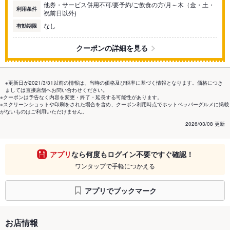
他券・サービス併用不可/要予約/ご飲食の方/月～木（金・土・
利用条件
祝前日以外)
なし
有効期限
クーポンの詳細を見る
※更新日が2021/3/31以前の情報は、当時の価格及び税率に基づく情報となります。価格につき
ましては直接店舗へお問い合わせください。
※クーポンは予告なく内容を変更・終了・延長する可能性があります。
※スクリーンショットや印刷をされた場合を含め、クーポン利用時点でホットペッパーグルメに掲載
がないものはご利用いただけません。
2026/03/08 更新
アプリ
なら何度もログイン不要ですぐ確認！
ワンタップで手軽につかえる
アプリでブックマーク
お店情報