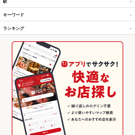
居酒家 ともす 西大路駅前店
和風
京都駅
駅
烏丸五条・京都駅周辺 × 居酒屋
京都駅 × 居酒屋
京都駅
キーワード
烏丸五条・京都駅周辺 × 和風
京都駅 × 和風
ランキング
手羽先
からあげ
エビ料理
フライドポテト
京料理
豆腐料理
湯豆腐
湯葉料理
海鮮丼
しゃぶしゃぶ
そば
うなぎ
天ぷら
おばんざい
京都駅 × 居酒屋
京都駅 × 和食
京都のグルメランキング
鴨肉
餃子
炭火焼
京都駅 × 和風
京都駅 × 和食全般
京都の居酒屋ランキング
和食
京都
烏丸五条・京都駅周辺のグルメランキング
和食全般
京都 × 居酒屋
烏丸五条・京都駅周辺の居酒屋ランキング
烏丸五条・京都駅周辺 × 和食
京都 × 和風
京都駅のグルメランキング
烏丸五条・京都駅周辺 × 和食全般
京都 × 和食
京都駅の居酒屋ランキング
京都駅 × 和食
京都 × 和食全般