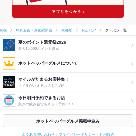
京都駅 × 和食全般
京都
烏丸五条・京都駅周辺
京都駅
お店TOP
クーポン一覧
夏のポイント還元祭2026
最大15,000ポイント還元
ホットペッパーグルメについて
マイルがたまるお店特集！
マイルがたまるお店をご紹介
今日明日予約できるお店
急ぎの飲み会でもネット予約OK！
ホットペッパーグルメ掲載申込み
よくある問い合わせ
プライバシーポリシー
利用規約