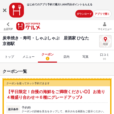
はじめてのアプリ予約で最大
1,000円分ポイントもらえる
ダウンロード
アプリで開く
お店TOP
マイメニュー
炭串焼き・寿司・しゃぶしゃぶ 居酒家 ひなた
京都駅
クーポン
口コミ
トップ
メニュー
店内
写真
1
95
クーポン一覧
クーポンを使ってネット予約できます
【平日限定！自慢の海鮮をご満喫ください◎】 お造り
４種盛り合わせ⇒６種にグレードアップ♪
予約時
提示条件
クーポンの詳細を見るをタップして、表示される画面をご提示ください。