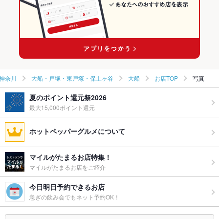
神奈川
大船・戸塚・東戸塚・保土ヶ谷
大船
お店TOP
写真
夏のポイント還元祭2026
最大15,000ポイント還元
ホットペッパーグルメについて
マイルがたまるお店特集！
マイルがたまるお店をご紹介
今日明日予約できるお店
急ぎの飲み会でもネット予約OK！