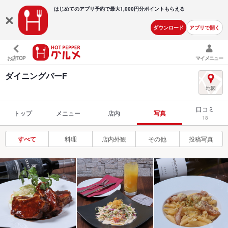
はじめてのアプリ予約で最大
1,000円分ポイントもらえる
ダウンロード
アプリで開く
お店TOP
マイメニュー
ダイニングバーF
口コミ
トップ
メニュー
店内
写真
18
すべて
料理
店内外観
その他
投稿写真