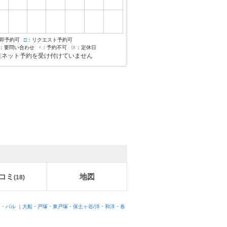
即予約可
□
：リクエスト予約可
：要問い合わせ
×
：予約不可
休
：定休日
在ネット予約を受け付けていません
コミ
地図
(
18
)
ー・バル
｜
大船・戸塚・東戸塚・保土ヶ谷/洋・和洋・各