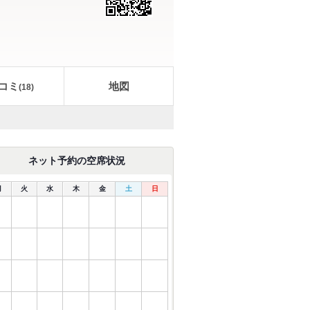
コミ
地図
(
18
)
ネット予約の空席状況
月
火
水
木
金
土
日