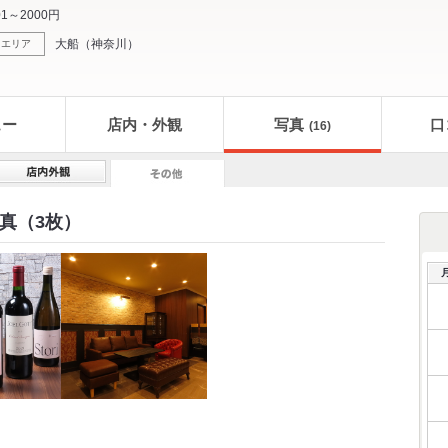
01～2000円
大船
（
神奈川
）
エリア
ュー
店内・外観
写真
口
(16)
真（3枚）