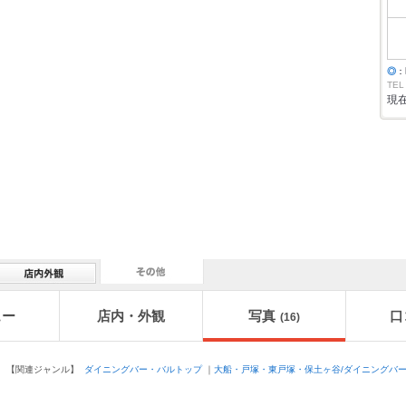
◎
：
TEL
現
ュー
店内・外観
写真
口
(16)
【関連ジャンル】
ダイニングバー・バルトップ
｜
大船・戸塚・東戸塚・保土ヶ谷/ダイニングバ