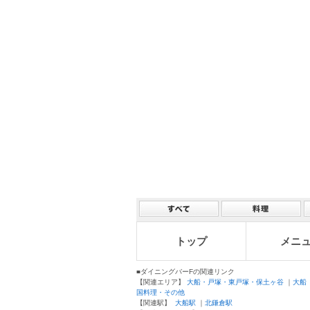
トップ
メニ
■ダイニングバーFの関連リンク
【関連エリア】
大船・戸塚・東戸塚・保土ヶ谷
｜
大船
国料理・その他
【関連駅】
大船駅
｜
北鎌倉駅