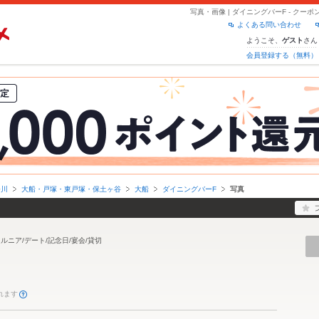
写真・画像 | ダイニングバーF - ク
よくある問い合わせ
ようこそ、
さん
ゲスト
会員登録する（無料）
奈川
大船・戸塚・東戸塚・保土ヶ谷
大船
ダイニングバーF
写真
ルニア/デート/記念日/宴会/貸切
れます