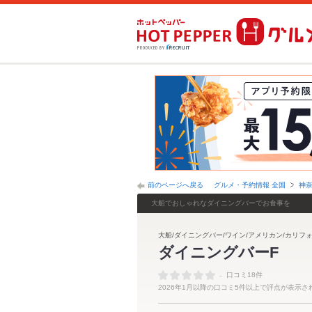
前のページへ戻る
グルメ・予約情報 全国
神
大船でおしゃれなダイニングバーでお食事を
大船/ダイニングバー/ワイン/アメリカン/カリフォ
ダイニングバーF
-
口コミ18件
2026年1月以降の口コミ5件以上で評点が表示さ