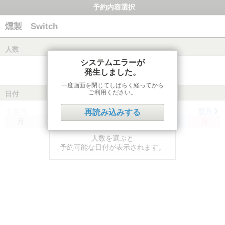
予約内容選択
燻製 Switch
人数
システムエラーが
発生しました。
一度画面を閉じてしばらく経ってから
ご利用ください。
日付
前月
翌月
再読み込みする
月
火
水
木
金
土
日
人数を選ぶと
予約可能な日付が表示されます。