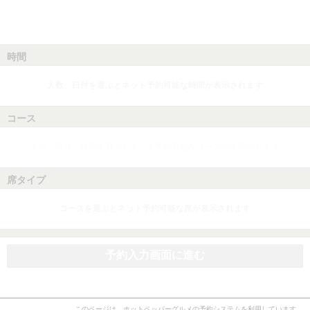
時間
人数、日付を選ぶとネット予約可能な時間が表示されます
コース
人数、日付、時間を選ぶとネット予約可能なコースが表示されます
席タイプ
コースを選ぶとネット予約可能な席が表示されます
予約入力画面に進む
このページは、ホットペッパーグルメの予約システムを利用しています。