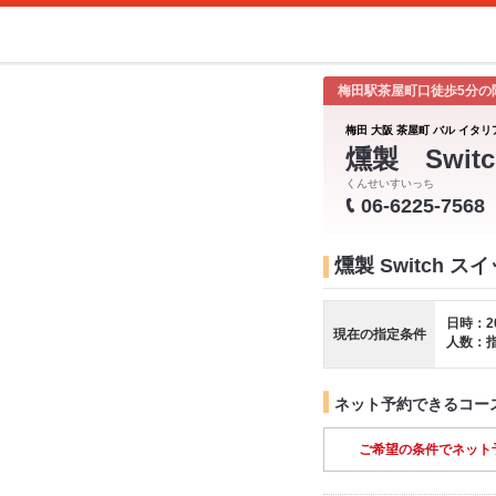
梅田駅茶屋町口徒歩5分の
梅田 大阪 茶屋町 バル イタリ
燻製 Switc
くんせいすいっち
06-6225-7568
燻製 Switch 
日時：2
現在の指定条件
人数：
ネット予約できるコー
ご希望の条件でネット