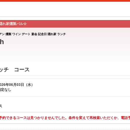
隠れ家燻製バル☆
アン 燻製 ワイン デート 宴会 記念日 隠れ家 ランチ
h
スイッチ コース
026年06月03日（水）
指定なし
ス
予約できるコースは見つかりませんでした。条件を変えて再検索いただくか、電話