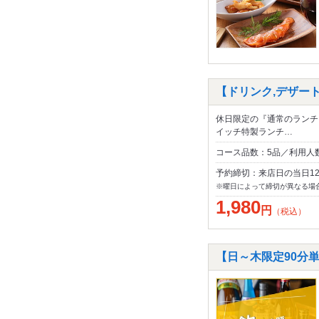
【ドリンク,デザート
休日限定の『通常のランチ
イッチ特製ランチ…
コース品数：5品／利用人数
予約締切：来店日の当日1
※曜日によって締切が異なる場
1,980
円
（税込）
【日～木限定90分単