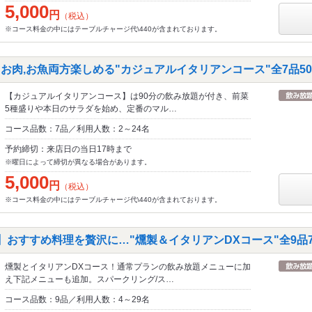
5,000
円
（税込）
※コース料金の中にはテーブルチャージ代\440が含まれております。
お肉,お魚両方楽しめる"カジュアルイタリアンコース"全7品500
【カジュアルイタリアンコース】は90分の飲み放題が付き、前菜
5種盛りや本日のサラダを始め、定番のマル…
コース品数：7品／利用人数：2～24名
予約締切：来店日の当日17時まで
※曜日によって締切が異なる場合があります。
5,000
円
（税込）
※コース料金の中にはテーブルチャージ代\440が含まれております。
】おすすめ料理を贅沢に…"燻製＆イタリアンDXコース"全9品70
燻製とイタリアンDXコース！通常プランの飲み放題メニューに加
え下記メニューも追加。スパークリング/ス…
コース品数：9品／利用人数：4～29名