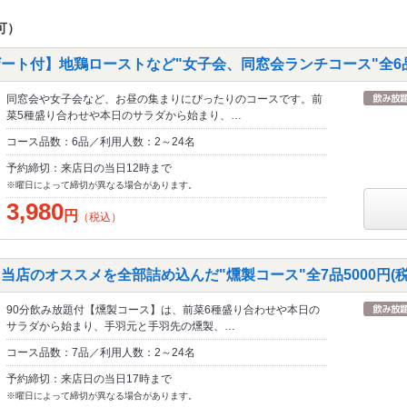
可）
ート付】地鶏ローストなど"女子会、同窓会ランチコース"全6品3
同窓会や女子会など、お昼の集まりにぴったりのコースです。前
菜5種盛り合わせや本日のサラダから始まり、…
コース品数：6品／利用人数：2～24名
予約締切：来店日の当日12時まで
※曜日によって締切が異なる場合があります。
3,980
円
（税込）
当店のオススメを全部詰め込んだ"燻製コース"全7品5000円(税
90分飲み放題付【燻製コース】は、前菜6種盛り合わせや本日の
サラダから始まり、手羽元と手羽先の燻製、…
コース品数：7品／利用人数：2～24名
予約締切：来店日の当日17時まで
※曜日によって締切が異なる場合があります。