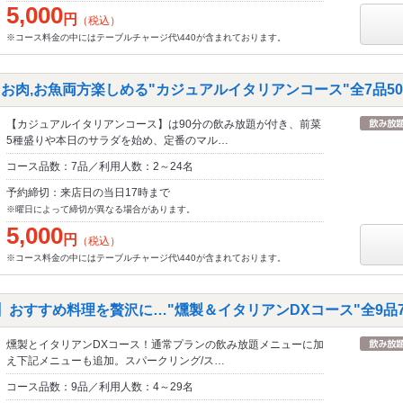
5,000
円
（税込）
※コース料金の中にはテーブルチャージ代\440が含まれております。
お肉,お魚両方楽しめる"カジュアルイタリアンコース"全7品500
【カジュアルイタリアンコース】は90分の飲み放題が付き、前菜
5種盛りや本日のサラダを始め、定番のマル…
コース品数：7品／利用人数：2～24名
予約締切：来店日の当日17時まで
※曜日によって締切が異なる場合があります。
5,000
円
（税込）
※コース料金の中にはテーブルチャージ代\440が含まれております。
】おすすめ料理を贅沢に…"燻製＆イタリアンDXコース"全9品70
燻製とイタリアンDXコース！通常プランの飲み放題メニューに加
え下記メニューも追加。スパークリング/ス…
コース品数：9品／利用人数：4～29名