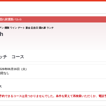
隠れ家燻製バル☆
アン 燻製 ワイン デート 宴会 記念日 隠れ家 ランチ
h
スイッチ コース
026年06月16日（火）
指定なし
ス
予約できるコースは見つかりませんでした。条件を変えて再検索いただくか、電話