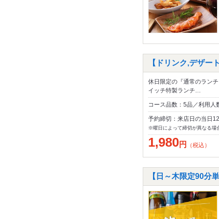
【ドリンク,デザート
休日限定の『通常のランチ
イッチ特製ランチ…
コース品数：5品／利用人数
予約締切：来店日の当日1
※曜日によって締切が異なる場
1,980
円
（税込）
【日～木限定90分単