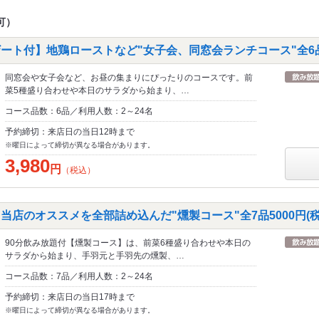
可）
ート付】地鶏ローストなど"女子会、同窓会ランチコース"全6品3
同窓会や女子会など、お昼の集まりにぴったりのコースです。前
菜5種盛り合わせや本日のサラダから始まり、…
コース品数：6品／利用人数：2～24名
予約締切：来店日の当日12時まで
※曜日によって締切が異なる場合があります。
3,980
円
（税込）
当店のオススメを全部詰め込んだ"燻製コース"全7品5000円(税
90分飲み放題付【燻製コース】は、前菜6種盛り合わせや本日の
サラダから始まり、手羽元と手羽先の燻製、…
コース品数：7品／利用人数：2～24名
予約締切：来店日の当日17時まで
※曜日によって締切が異なる場合があります。