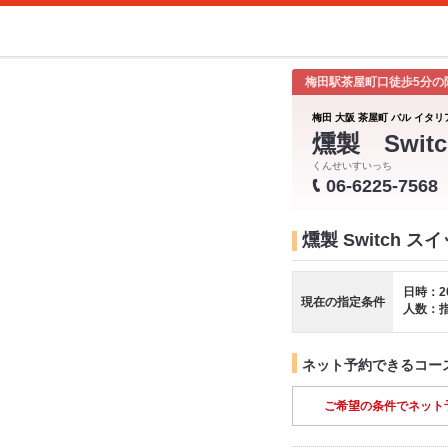
梅田駅茶屋町口徒歩5分の
梅田 大阪 茶屋町 バル イタリ
燻製 Switc
くんせいすいっち
06-6225-7568
燻製 Switch 
日時：2
現在の指定条件
人数：
ネット予約できるコー
ご希望の条件でネット