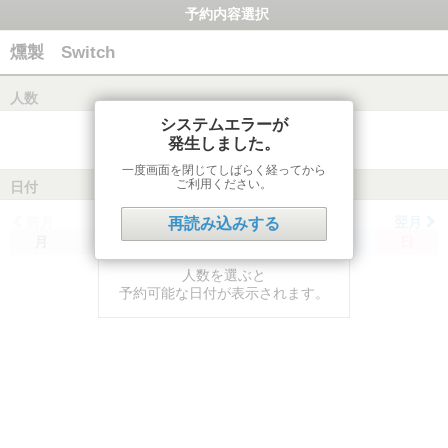
予約内容選択
燻製 Switch
人数
システムエラーが
発生しました。
一度画面を閉じてしばらく経ってから
ご利用ください。
日付
前月
翌月
再読み込みする
月
火
水
木
金
土
日
人数を選ぶと
予約可能な日付が表示されます。