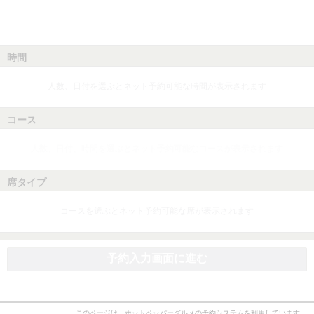
時間
人数、日付を選ぶとネット予約可能な時間が表示されます
コース
人数、日付、時間を選ぶとネット予約可能なコースが表示されます
席タイプ
コースを選ぶとネット予約可能な席が表示されます
予約入力画面に進む
このページは、ホットペッパーグルメの予約システムを利用しています。