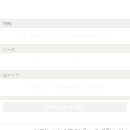
時間
人数、日付を選ぶとネット予約可能な時間が表示されます
コース
人数、日付、時間を選ぶとネット予約可能なコースが表示されます
席タイプ
コースを選ぶとネット予約可能な席が表示されます
予約入力画面に進む
このページは、ホットペッパーグルメの予約システムを利用しています。