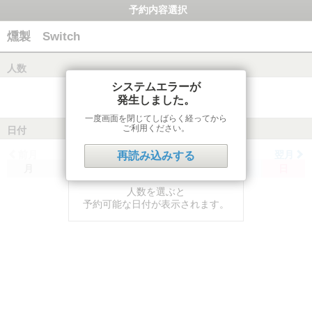
予約内容選択
燻製 Switch
人数
システムエラーが
発生しました。
一度画面を閉じてしばらく経ってから
ご利用ください。
日付
前月
翌月
再読み込みする
月
火
水
木
金
土
日
人数を選ぶと
予約可能な日付が表示されます。