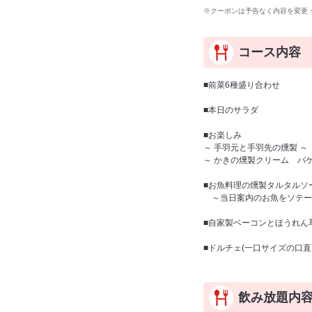
※クーポンは予告なく内容を変更
コース内容
■前菜6種盛り合わせ
■本日のサラダ
■お楽しみ
～ 手羽元と手羽先の燻製 ～
～ かきの燻製クリーム バケ
■お魚料理の燻製タルタルソ
～当日案内のお魚をソテー
■自家製ベーコンとほうれん
■ドルチェ(一口サイズの口直
飲み放題内