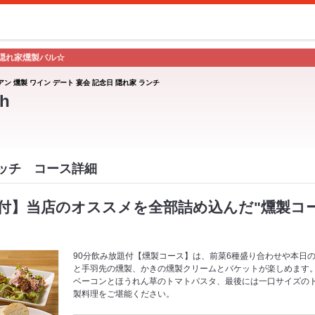
隠れ家燻製バル☆
アン 燻製 ワイン デート 宴会 記念日 隠れ家 ランチ
h
スイッチ コース詳細
付】当店のオススメを全部詰め込んだ"燻製コース
90分飲み放題付【燻製コース】は、前菜6種盛り合わせや本日
と手羽先の燻製、かきの燻製クリームとバケットが楽しめます
ベーコンとほうれん草のトマトパスタ、最後には一口サイズの
製料理をご堪能ください。