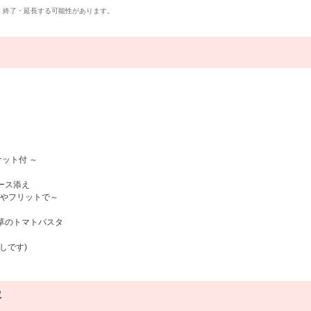
・終了・延長する可能性があります。
ット付 ～
ース添え
やフリットで～
草のトマトパスタ
しです)
容