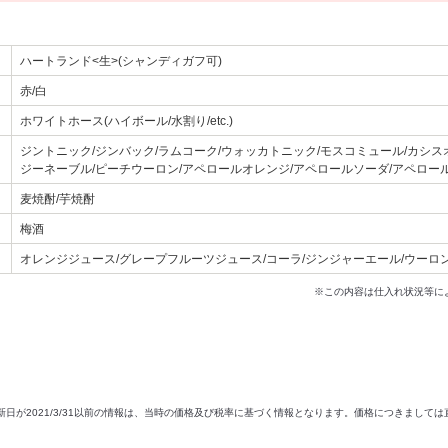
ハートランド<生>(シャンディガフ可)
赤/白
ホワイトホース(ハイボール/水割り/etc.)
ジントニック/ジンバック/ラムコーク/ウォッカトニック/モスコミュール/カシス
ジーネーブル/ピーチウーロン/アペロールオレンジ/アペロールソーダ/アペロー
麦焼酎/芋焼酎
梅酒
オレンジジュース/グレープフルーツジュース/コーラ/ジンジャーエール/ウーロ
※この内容は仕入れ状況等に
新日が2021/3/31以前の情報は、当時の価格及び税率に基づく情報となります。価格につきまして