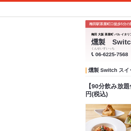
梅田駅茶屋町口徒歩5分の
梅田 大阪 茶屋町 バル イタリ
燻製 Switc
くんせいすいっち
06-6225-7568
燻製 Switch 
【90分飲み放題
円(税込)