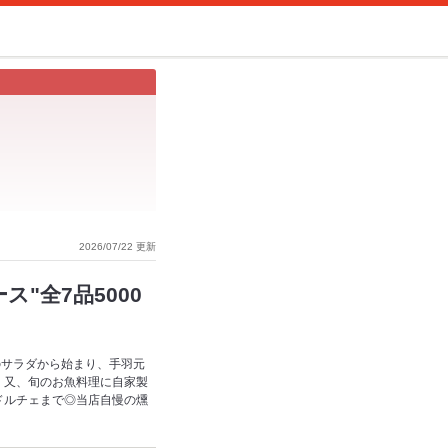
2026/07/22 更新
"全7品5000
のサラダから始まり、手羽元
。又、旬のお魚料理に自家製
ドルチェまで◎当店自慢の燻