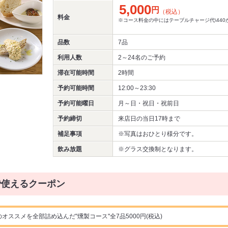
5,000
円
（税込）
料金
※コース料金の中にはテーブルチャージ代\44
品数
7品
利用人数
2～24名
のご予約
滞在可能時間
2時間
予約可能時間
12:00～23:30
予約可能曜日
月～日・祝日・祝前日
予約締切
来店日の当日17時まで
補足事項
※写真はおひとり様分です。
飲み放題
※グラス交換制となります。
で使えるクーポン
オススメを全部詰め込んだ"燻製コース"全7品5000円(税込)