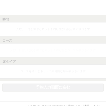
時間
人数、日付を選ぶとネット予約可能な時間が表示されます
コース
人数、日付、時間を選ぶとネット予約可能なコースが表示されます
席タイプ
コースを選ぶとネット予約可能な席が表示されます
予約入力画面に進む
このページは、ホットペッパーグルメの予約システムを利用しています。