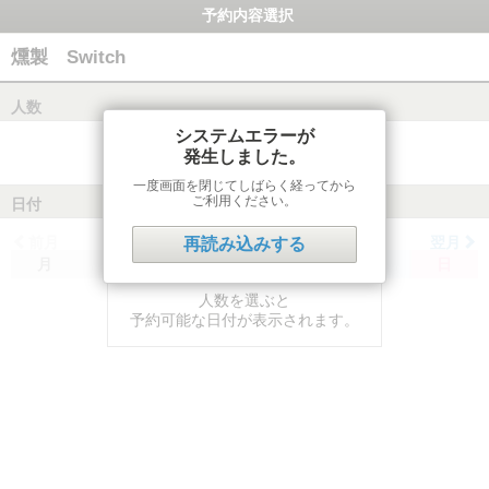
予約内容選択
燻製 Switch
人数
システムエラーが
発生しました。
一度画面を閉じてしばらく経ってから
ご利用ください。
日付
前月
翌月
再読み込みする
月
火
水
木
金
土
日
人数を選ぶと
予約可能な日付が表示されます。