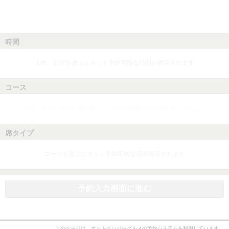
時間
人数、日付を選ぶとネット予約可能な時間が表示されます
コース
人数、日付、時間を選ぶとネット予約可能なコースが表示されます
席タイプ
コースを選ぶとネット予約可能な席が表示されます
予約入力画面に進む
このページは、ホットペッパーグルメの予約システムを利用しています。