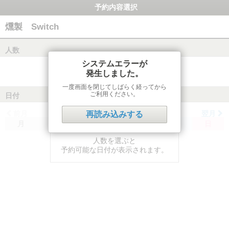
予約内容選択
燻製 Switch
人数
システムエラーが
発生しました。
一度画面を閉じてしばらく経ってから
ご利用ください。
日付
前月
翌月
再読み込みする
月
火
水
木
金
土
日
人数を選ぶと
予約可能な日付が表示されます。