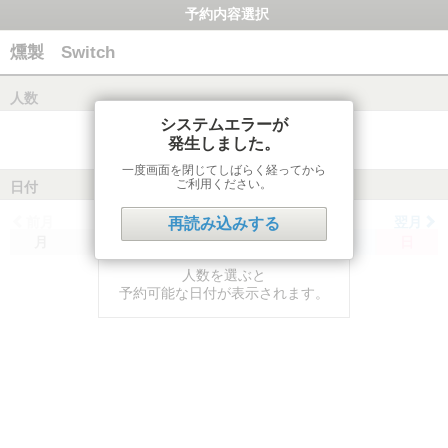
予約内容選択
燻製 Switch
人数
システムエラーが
発生しました。
一度画面を閉じてしばらく経ってから
ご利用ください。
日付
前月
翌月
再読み込みする
月
火
水
木
金
土
日
人数を選ぶと
予約可能な日付が表示されます。