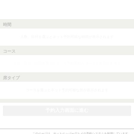
時間
人数、日付を選ぶとネット予約可能な時間が表示されます
コース
人数、日付、時間を選ぶとネット予約可能なコースが表示されます
席タイプ
コースを選ぶとネット予約可能な席が表示されます
予約入力画面に進む
このページは、ホットペッパーグルメの予約システムを利用しています。