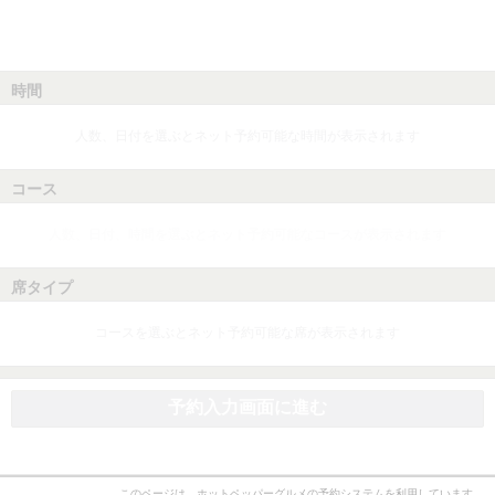
時間
人数、日付を選ぶとネット予約可能な時間が表示されます
コース
人数、日付、時間を選ぶとネット予約可能なコースが表示されます
席タイプ
コースを選ぶとネット予約可能な席が表示されます
予約入力画面に進む
このページは、ホットペッパーグルメの予約システムを利用しています。