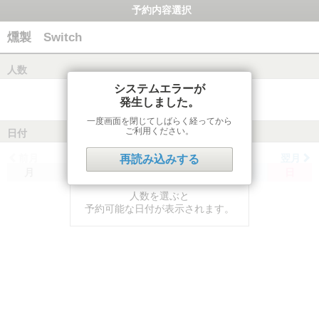
予約内容選択
燻製 Switch
人数
システムエラーが
発生しました。
一度画面を閉じてしばらく経ってから
ご利用ください。
日付
前月
翌月
再読み込みする
月
火
水
木
金
土
日
人数を選ぶと
予約可能な日付が表示されます。