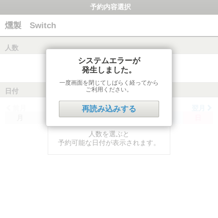
予約内容選択
燻製 Switch
人数
システムエラーが
発生しました。
一度画面を閉じてしばらく経ってから
ご利用ください。
日付
前月
翌月
再読み込みする
月
火
水
木
金
土
日
人数を選ぶと
予約可能な日付が表示されます。