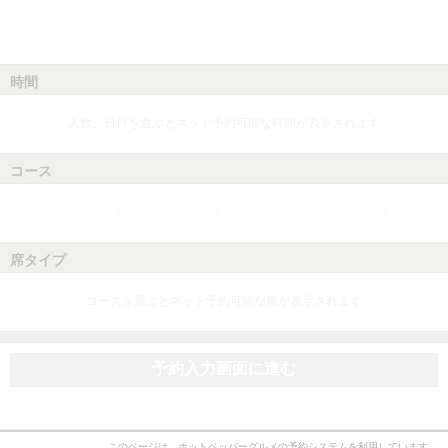
時間
人数、日付を選ぶとネット予約可能な時間が表示されます
コース
人数、日付、時間を選ぶとネット予約可能なコースが表示されます
席タイプ
コースを選ぶとネット予約可能な席が表示されます
予約入力画面に進む
このページは、ホットペッパーグルメの予約システムを利用しています。